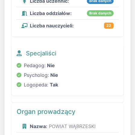
Liczba uczennic:
Brak danych
Liczba oddziałów:
Brak danych
Liczba nauczycieli:
22
Specjaliści
Pedagog:
Nie
Psycholog:
Nie
Logopeda:
Tak
Organ prowadzący
Nazwa:
POWIAT WĄBRZESKI