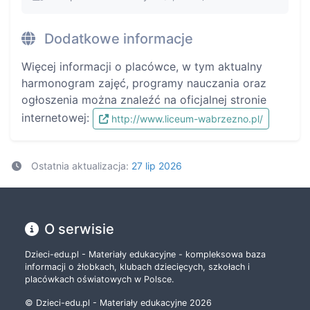
Dodatkowe informacje
Więcej informacji o placówce, w tym aktualny
harmonogram zajęć, programy nauczania oraz
ogłoszenia można znaleźć na oficjalnej stronie
internetowej:
http://www.liceum-wabrzezno.pl/
Ostatnia aktualizacja:
27 lip 2026
O serwisie
Dzieci-edu.pl - Materiały edukacyjne - kompleksowa baza
informacji o żłobkach, klubach dziecięcych, szkołach i
placówkach oświatowych w Polsce.
© Dzieci-edu.pl - Materiały edukacyjne 2026