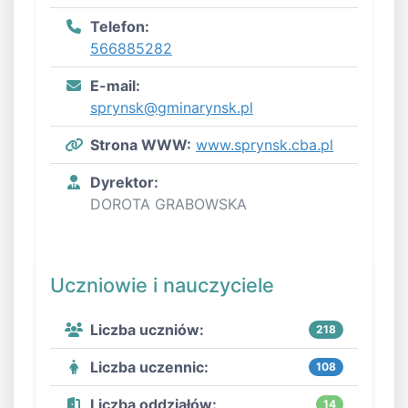
Telefon:
566885282
E-mail:
sprynsk@gminarynsk.pl
Strona WWW:
www.sprynsk.cba.pl
Dyrektor:
DOROTA GRABOWSKA
Uczniowie i nauczyciele
Liczba uczniów:
218
Liczba uczennic:
108
Liczba oddziałów:
14