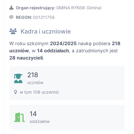
Organ rejestrujący:
GMINA RYŃSK (Gmina)
REGON:
001211756
Kadra i uczniowie
W roku szkolnym
2024/2025
naukę pobiera
218
uczniów
, w
14 oddziałach
, a zatrudnionych jest
28 nauczycieli
.
218
uczniów
w tym 108 uczennic
14
oddziałów