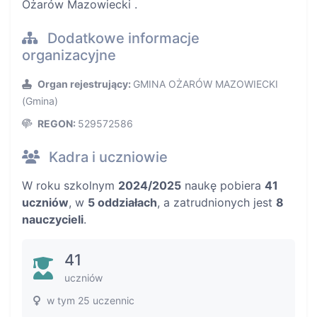
Ożarów Mazowiecki .
Dodatkowe informacje
organizacyjne
Organ rejestrujący:
GMINA OŻARÓW MAZOWIECKI
(Gmina)
REGON:
529572586
Kadra i uczniowie
W roku szkolnym
2024/2025
naukę pobiera
41
uczniów
, w
5 oddziałach
, a zatrudnionych jest
8
nauczycieli
.
41
uczniów
w tym 25 uczennic