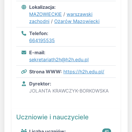
Lokalizacja:
MAZOWIECKIE
/
warszawski
zachodni
/
Ożarów Mazowiecki
Telefon:
664195535
E-mail:
sekretariath2h@h2h.edu.pl
Strona WWW:
https://h2h.edu.pl/
Dyrektor:
JOLANTA KRAWCZYK-BORKOWSKA
Uczniowie i nauczyciele
Liczba uczniów:
41