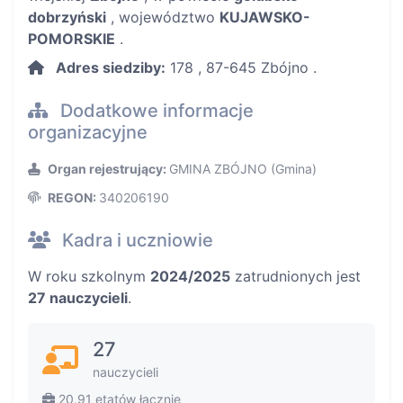
dobrzyński
, województwo
KUJAWSKO-
POMORSKIE
.
Adres siedziby:
178 , 87-645 Zbójno .
Dodatkowe informacje
organizacyjne
Organ rejestrujący:
GMINA ZBÓJNO (Gmina)
REGON:
340206190
Kadra i uczniowie
W roku szkolnym
2024/2025
zatrudnionych jest
27 nauczycieli
.
27
nauczycieli
20,91 etatów łącznie