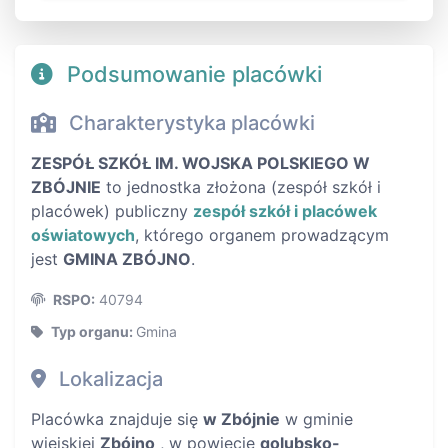
Podsumowanie placówki
Charakterystyka placówki
ZESPÓŁ SZKÓŁ IM. WOJSKA POLSKIEGO W
ZBÓJNIE
to jednostka złożona (zespół szkół i
placówek) publiczny
zespół szkół i placówek
oświatowych
, którego organem prowadzącym
jest
GMINA ZBÓJNO
.
RSPO:
40794
Typ organu:
Gmina
Lokalizacja
Placówka znajduje się
w Zbójnie
w gminie
wiejskiej
Zbójno
, w powiecie
golubsko-