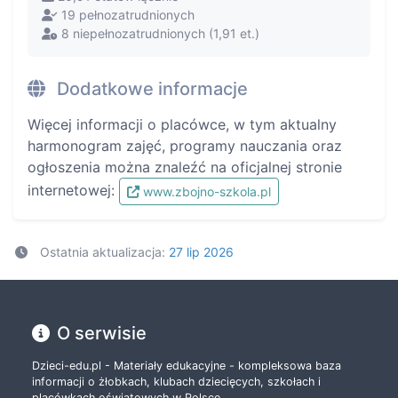
19 pełnozatrudnionych
8 niepełnozatrudnionych (1,91 et.)
Dodatkowe informacje
Więcej informacji o placówce, w tym aktualny
harmonogram zajęć, programy nauczania oraz
ogłoszenia można znaleźć na oficjalnej stronie
internetowej:
www.zbojno-szkola.pl
Ostatnia aktualizacja:
27 lip 2026
O serwisie
Dzieci-edu.pl - Materiały edukacyjne - kompleksowa baza
informacji o żłobkach, klubach dziecięcych, szkołach i
placówkach oświatowych w Polsce.