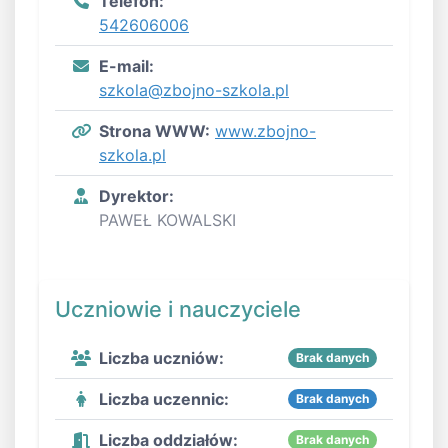
Telefon:
542606006
E-mail:
szkola@zbojno-szkola.pl
Strona WWW:
www.zbojno-
szkola.pl
Dyrektor:
PAWEŁ KOWALSKI
Uczniowie i nauczyciele
Liczba uczniów:
Brak danych
Liczba uczennic:
Brak danych
Liczba oddziałów:
Brak danych