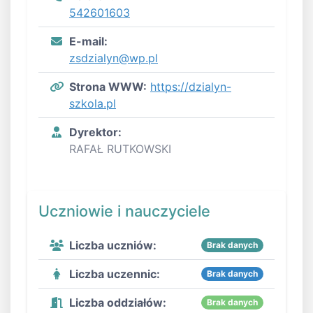
542601603
E-mail:
zsdzialyn@wp.pl
Strona WWW:
https://dzialyn-
szkola.pl
Dyrektor:
RAFAŁ RUTKOWSKI
Uczniowie i nauczyciele
Liczba uczniów:
Brak danych
Liczba uczennic:
Brak danych
Liczba oddziałów:
Brak danych