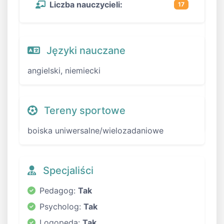
Liczba nauczycieli:
17
Języki nauczane
angielski, niemiecki
Tereny sportowe
boiska uniwersalne/wielozadaniowe
Specjaliści
Pedagog:
Tak
Psycholog:
Tak
Logopeda:
Tak