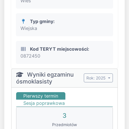
Wieś
Typ gminy:
Wiejska
Kod TERYT miejscowości:
0872450
Wyniki egzaminu
Rok: 2025
ósmoklasisty
Pierwszy termin
Sesja poprawkowa
3
Przedmiotów