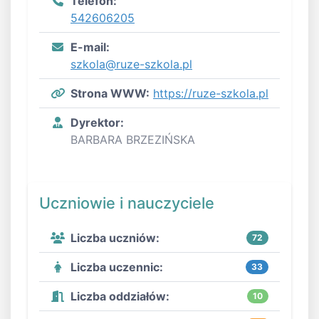
Telefon:
542606205
E-mail:
szkola@ruze-szkola.pl
Strona WWW:
https://ruze-szkola.pl
Dyrektor:
BARBARA BRZEZIŃSKA
Uczniowie i nauczyciele
Liczba uczniów:
72
Liczba uczennic:
33
Liczba oddziałów:
10