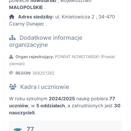
powiecie
nowotarski
, województwo
MAŁOPOLSKIE
.
Adres siedziby:
ul. Kmietowicza 2 , 34-470
Czarny Dunajec .
Dodatkowe informacje
organizacyjne
Organ rejestrujący:
POWIAT NOWOTARSKI (Powiat
ziemski)
REGON:
368251292
Kadra i uczniowie
W roku szkolnym
2024/2025
naukę pobiera
77
uczniów
, w
5 oddziałach
, a zatrudnionych jest
30
nauczycieli
.
77