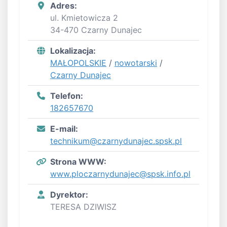
Adres:
ul. Kmietowicza 2
34-470 Czarny Dunajec
Lokalizacja:
MAŁOPOLSKIE
/
nowotarski
/
Czarny Dunajec
Telefon:
182657670
E-mail:
technikum@czarnydunajec.spsk.pl
Strona WWW:
www.ploczarnydunajec@spsk.info.pl
Dyrektor:
TERESA DZIWISZ