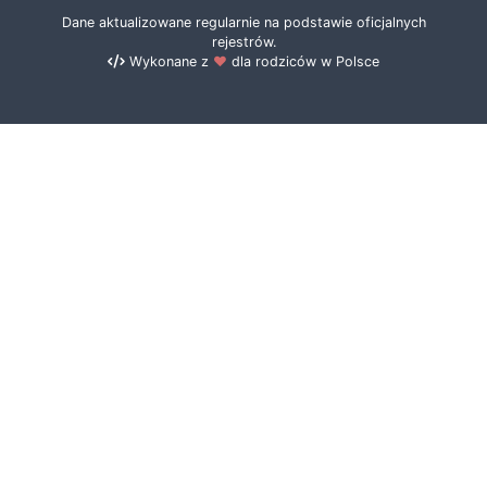
Dane aktualizowane regularnie na podstawie oficjalnych
rejestrów.
Wykonane z
❤️
dla rodziców w Polsce