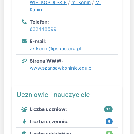
WIELKOPOLSKIE
/
m. Konin
/
M.
Konin
Telefon:
632448599
E-mail:
zk.konin@psouu.org.pl
Strona WWW:
www.szansawkoninie.edu.pl
Uczniowie i nauczyciele
Liczba uczniów:
17
Liczba uczennic:
8
Liczba oddziałów:
5