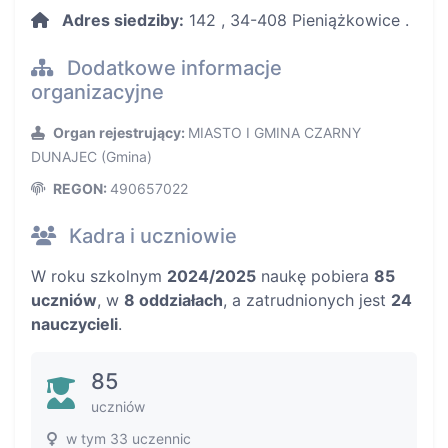
Adres siedziby:
142 , 34-408 Pieniążkowice .
Dodatkowe informacje
organizacyjne
Organ rejestrujący:
MIASTO I GMINA CZARNY
DUNAJEC (Gmina)
REGON:
490657022
Kadra i uczniowie
W roku szkolnym
2024/2025
naukę pobiera
85
uczniów
, w
8 oddziałach
, a zatrudnionych jest
24
nauczycieli
.
85
uczniów
w tym 33 uczennic