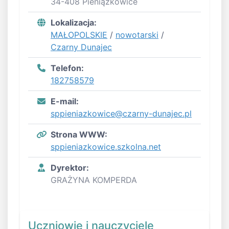
34-408 Pieniążkowice
Lokalizacja:
MAŁOPOLSKIE
/
nowotarski
/
Czarny Dunajec
Telefon:
182758579
E-mail:
sppieniazkowice@czarny-dunajec.pl
Strona WWW:
sppieniazkowice.szkolna.net
Dyrektor:
GRAŻYNA KOMPERDA
Uczniowie i nauczyciele