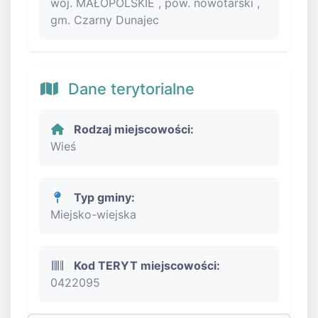
woj. MAŁOPOLSKIE , pow. nowotarski ,
gm. Czarny Dunajec
Dane terytorialne
Rodzaj miejscowości:
Wieś
Typ gminy:
Miejsko-wiejska
Kod TERYT miejscowości:
0422095