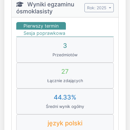
Wyniki egzaminu
Rok: 2025
ósmoklasisty
Pierwszy termin
Sesja poprawkowa
3
Przedmiotów
27
Łącznie zdających
44.33%
Średni wynik ogólny
język polski