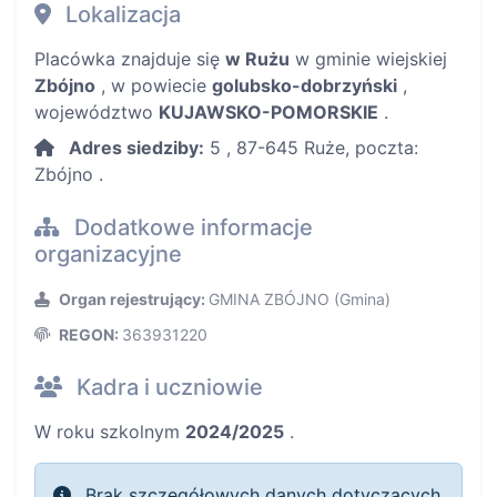
Lokalizacja
Placówka znajduje się
w Rużu
w gminie wiejskiej
Zbójno
, w powiecie
golubsko-dobrzyński
,
województwo
KUJAWSKO-POMORSKIE
.
Adres siedziby:
5 , 87-645 Ruże, poczta:
Zbójno .
Dodatkowe informacje
organizacyjne
Organ rejestrujący:
GMINA ZBÓJNO (Gmina)
REGON:
363931220
Kadra i uczniowie
W roku szkolnym
2024/2025
.
Brak szczegółowych danych dotyczących