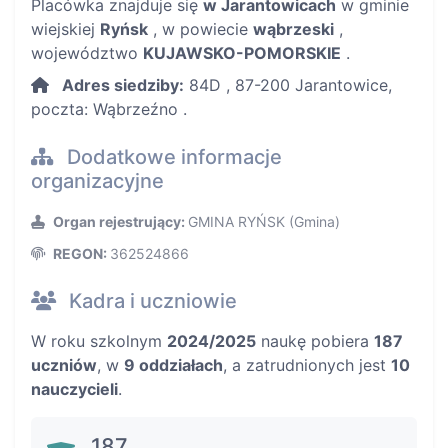
Placówka znajduje się
w Jarantowicach
w gminie
wiejskiej
Ryńsk
, w powiecie
wąbrzeski
,
województwo
KUJAWSKO-POMORSKIE
.
Adres siedziby:
84D , 87-200 Jarantowice,
poczta: Wąbrzeźno .
Dodatkowe informacje
organizacyjne
Organ rejestrujący:
GMINA RYŃSK (Gmina)
REGON:
362524866
Kadra i uczniowie
W roku szkolnym
2024/2025
naukę pobiera
187
uczniów
, w
9 oddziałach
, a zatrudnionych jest
10
nauczycieli
.
187