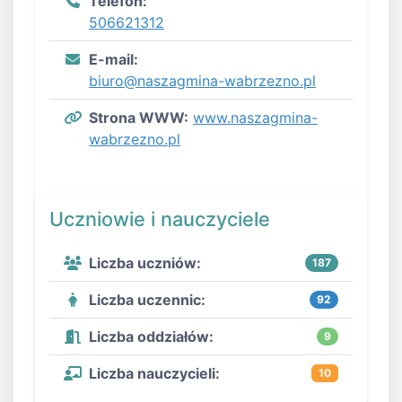
Telefon:
506621312
E-mail:
biuro@naszagmina-wabrzezno.pl
Strona WWW:
www.naszagmina-
wabrzezno.pl
Uczniowie i nauczyciele
Liczba uczniów:
187
Liczba uczennic:
92
Liczba oddziałów:
9
Liczba nauczycieli:
10