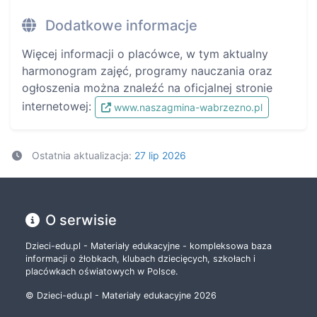
Dodatkowe informacje
Więcej informacji o placówce, w tym aktualny
harmonogram zajęć, programy nauczania oraz
ogłoszenia można znaleźć na oficjalnej stronie
internetowej:
www.naszagmina-wabrzezno.pl
Ostatnia aktualizacja:
27 lip 2026
O serwisie
Dzieci-edu.pl - Materiały edukacyjne - kompleksowa baza
informacji o żłobkach, klubach dziecięcych, szkołach i
placówkach oświatowych w Polsce.
© Dzieci-edu.pl - Materiały edukacyjne 2026