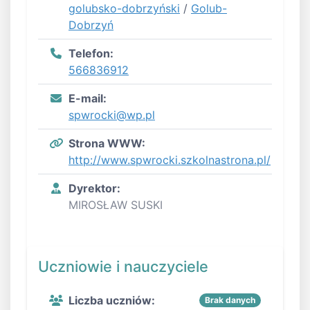
golubsko-dobrzyński
/
Golub-
Dobrzyń
Telefon:
566836912
E-mail:
spwrocki@wp.pl
Strona WWW:
http://www.spwrocki.szkolnastrona.pl/
Dyrektor:
MIROSŁAW SUSKI
Uczniowie i nauczyciele
Liczba uczniów:
Brak danych