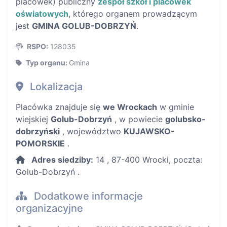
placówek) publiczny
zespół szkół i placówek
oświatowych
, którego organem prowadzącym
jest
GMINA GOLUB-DOBRZYŃ
.
RSPO:
128035
Typ organu:
Gmina
Lokalizacja
Placówka znajduje się
we Wrockach
w gminie
wiejskiej
Golub-Dobrzyń
, w powiecie
golubsko-
dobrzyński
, województwo
KUJAWSKO-
POMORSKIE
.
Adres siedziby:
14 , 87-400 Wrocki, poczta:
Golub-Dobrzyń .
Dodatkowe informacje
organizacyjne