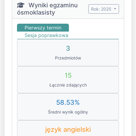
Wyniki egzaminu
Rok: 2025
ósmoklasisty
Pierwszy termin
Sesja poprawkowa
3
Przedmiotów
15
Łącznie zdających
58.53%
Średni wynik ogólny
język angielski