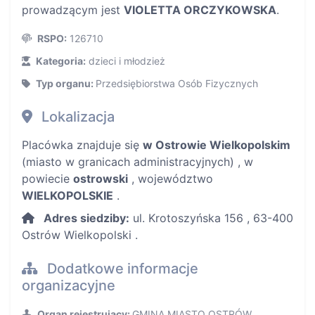
prowadzącym jest
VIOLETTA ORCZYKOWSKA
.
RSPO:
126710
Kategoria:
dzieci i młodzież
Typ organu:
Przedsiębiorstwa Osób Fizycznych
Lokalizacja
Placówka znajduje się
w Ostrowie Wielkopolskim
(miasto w granicach administracyjnych) , w
powiecie
ostrowski
, województwo
WIELKOPOLSKIE
.
Adres siedziby:
ul. Krotoszyńska 156 , 63-400
Ostrów Wielkopolski .
Dodatkowe informacje
organizacyjne
Organ rejestrujący:
GMINA MIASTO OSTRÓW