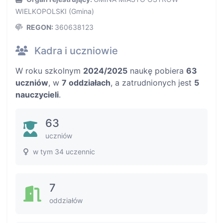
WIELKOPOLSKI (Gmina)
REGON:
360638123
Kadra i uczniowie
W roku szkolnym
2024/2025
naukę pobiera
63
uczniów
, w
7 oddziałach
, a zatrudnionych jest
5
nauczycieli
.
63
uczniów
w tym 34 uczennic
7
oddziałów