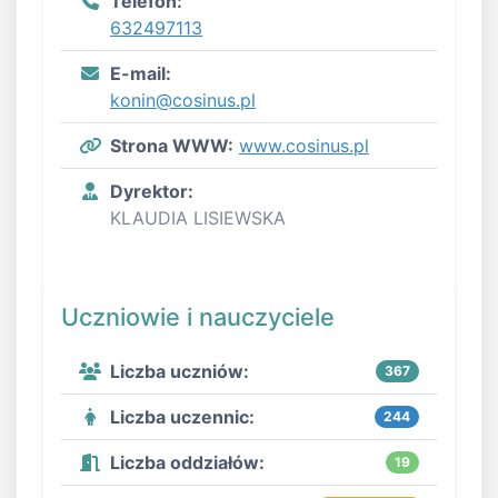
Telefon:
632497113
E-mail:
konin@cosinus.pl
Strona WWW:
www.cosinus.pl
Dyrektor:
KLAUDIA LISIEWSKA
Uczniowie i nauczyciele
Liczba uczniów:
367
Liczba uczennic:
244
Liczba oddziałów:
19