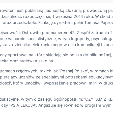
rowitem jest publiczną, jednostką złożoną, prowadzoną p
 działalność rozpoczęła się 1 września 2014 roku. W skład
oraz przedszkole. Funkcję dyrektora pełni Tomasz Paproc
iejscowości Ostrowite pod numerem 42. Zespół zatrudnia 29
ione wsparcie specjalistyczne, w tym logopedy, psycholog
sta z dziennika elektronicznego w celu komunikacji i za
eny sportowe, na które składają się boiska do piłki nożnej,
oteka oraz stołówka szkolna.
ramach rządowych, takich jak 'Poznaj Polskę', w ramach 
wspierający uczniów ze specjalnymi potrzebami edukacyjn
szłości', który umożliwił wyposażenie pracowni m.in. w dru
 edukacyjne, w tym o zasięgu ogólnopolskim: 'CZYTAM Z KLA
czy 'PSIA LEKCJA'. Angażuje się również w program wym