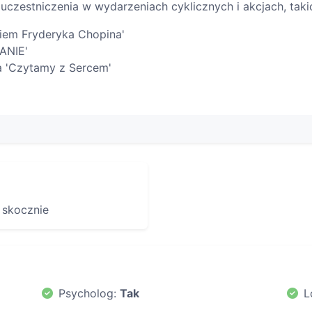
czestniczenia w wydarzeniach cyklicznych i akcjach, takic
kiem Fryderyka Chopina'
ANIE'
a 'Czytamy z Sercem'
, skocznie
Psycholog:
Tak
L