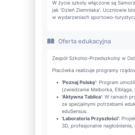
W życie szkoły włączone są Samorz
jak 'Dzień Ziemniaka'. Uczniowie bi
w wydarzeniach sportowo-turystyczn
Oferta edukacyjna
Zespół Szkolno-Przedszkolny w Ost
Placówka realizuje programy rządo
'Poznaj Polskę'
: Program umożli
(zwiedzanie Malborka, Elbląga,
'Aktywna Tablica'
: W ramach pr
ze specjalnymi potrzebami eduk
eduSensus.
'Laboratoria Przyszłości'
: Proj
3D, profesjonalne nagłośnienie, 