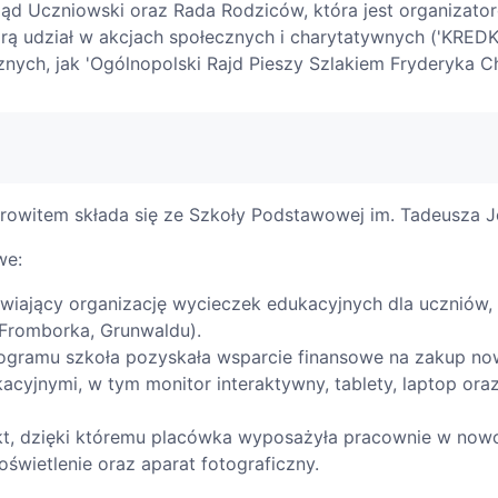
ąd Uczniowski oraz Rada Rodziców, która jest organizator
orą udział w akcjach społecznych i charytatywnych ('KREDK
ych, jak 'Ogólnopolski Rajd Pieszy Szlakiem Fryderyka Ch
rowitem składa się ze Szkoły Podstawowej im. Tadeusza J
we:
wiający organizację wycieczek edukacyjnych dla uczniów, 
 Fromborka, Grunwaldu).
ogramu szkoła pozyskała wsparcie finansowe na zakup no
acyjnymi, w tym monitor interaktywny, tablety, laptop o
ekt, dzięki któremu placówka wyposażyła pracownie w nowoc
oświetlenie oraz aparat fotograficzny.