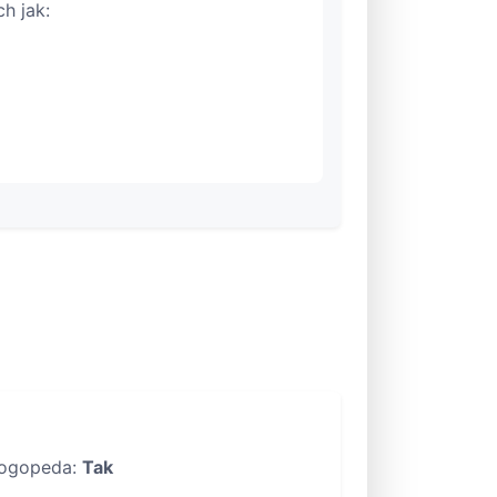
h jak:
ogopeda:
Tak