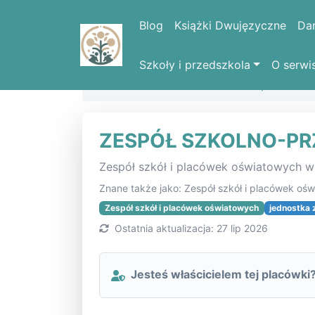
Blog
Książki Dwujęzyczne
Da
Szkoły i przedszkola
O serwi
Strona domowa
Lista szkół i placówe
ZESPÓŁ SZKOLNO-P
Zespół szkół i placówek oświatowych 
Znane także jako: Zespół szkół i placówek oś
Zespół szkół i placówek oświatowych
jednostka 
Ostatnia aktualizacja: 27 lip 2026
Jesteś właścicielem tej placówki