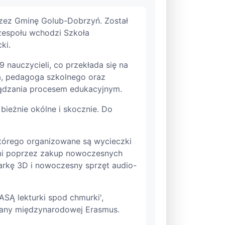
rzez Gminę Golub-Dobrzyń. Został
 zespołu wchodzi Szkoła
ki.
 nauczycieli, co przekłada się na
a, pedagoga szkolnego oraz
rządzania procesem edukacyjnym.
 bieżnie okólne i skocznie. Do
którego organizowane są wycieczki
ymi poprzez zakup nowoczesnych
karkę 3D i nowoczesny sprzęt audio-
SĄ lekturki spod chmurki',
iany międzynarodowej Erasmus.