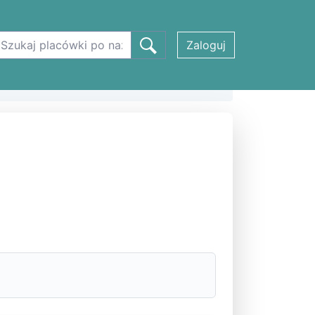
Zaloguj
ROWITEM w Ostrowitem