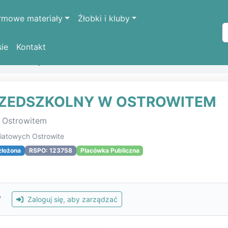
rmowe materiały
Żłobki i kluby
sie
Kontakt
k oświatowych
ZESPÓŁ SZKOLNO-PRZEDSZKOLNY W OST
RZEDSZKOLNY W OSTROWITEM
w Ostrowitem
wiatowych Ostrowite
złożona
RSPO: 123758
Placówka Publiczna
?
Zaloguj się, aby zarządzać