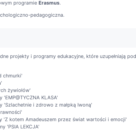
dowym programie
Erasmus
.
chologiczno-pedagogiczna.
dne projekty i programy edukacyjne, które uzupełniają p
 chmurki'
'
ych żywiołów'
yjny 'EMP@TYCZNA KLASA'
y 'Szlachetnie i zdrowo z małpką Iwoną'
prawności'
y 'Z kotem Amadeuszem przez świat wartości i emocji'
ny 'PSIA LEKCJA'