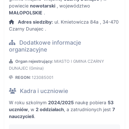
powiecie
nowotarski
, województwo
MAŁOPOLSKIE
.
Adres siedziby:
ul. Kmietowicza 84a , 34-470
Czarny Dunajec .
Dodatkowe informacje
organizacyjne
Organ rejestrujący:
MIASTO I GMINA CZARNY
DUNAJEC (Gmina)
REGON:
123085001
Kadra i uczniowie
W roku szkolnym
2024/2025
naukę pobiera
53
uczniów
, w
2 oddziałach
, a zatrudnionych jest
7
nauczycieli
.