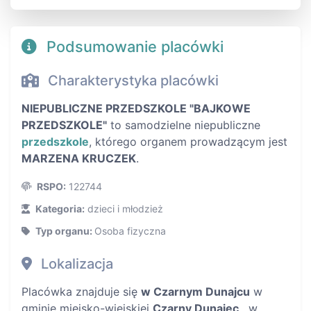
Podsumowanie placówki
Charakterystyka placówki
NIEPUBLICZNE PRZEDSZKOLE "BAJKOWE
PRZEDSZKOLE"
to samodzielne niepubliczne
przedszkole
, którego organem prowadzącym jest
MARZENA KRUCZEK
.
RSPO:
122744
Kategoria:
dzieci i młodzież
Typ organu:
Osoba fizyczna
Lokalizacja
Placówka znajduje się
w Czarnym Dunajcu
w
gminie miejsko-wiejskiej
Czarny Dunajec
, w