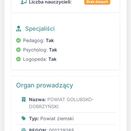
Liczba nauczycieli:
Brak danych
Specjaliści
Pedagog:
Tak
Psycholog:
Tak
Logopeda:
Tak
Organ prowadzący
Nazwa:
POWIAT GOLUBSKO-
DOBRZYŃSKI
Typ:
Powiat ziemski
REGON:
001229265