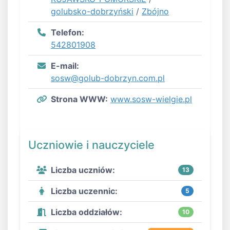
golubsko-dobrzyński
/
Zbójno
Telefon:
542801908
E-mail:
sosw@golub-dobrzyn.com.pl
Strona WWW:
www.sosw-wielgie.pl
Uczniowie i nauczyciele
Liczba uczniów:
13
Liczba uczennic:
5
Liczba oddziałów:
10