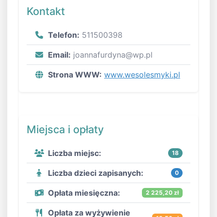
Kontakt
Telefon:
511500398
Email:
joannafurdyna@wp.pl
Strona WWW:
www.wesolesmyki.pl
Miejsca i opłaty
Liczba miejsc:
18
Liczba dzieci zapisanych:
0
Opłata miesięczna:
2 225,20 zł
Opłata za wyżywienie