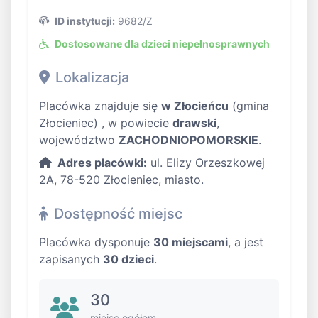
ID instytucji:
9682/Z
Dostosowane dla dzieci niepełnosprawnych
Lokalizacja
Placówka znajduje się
w Złocieńcu
(gmina
Złocieniec) , w powiecie
drawski
,
województwo
ZACHODNIOPOMORSKIE
.
Adres placówki:
ul. Elizy Orzeszkowej
2A, 78-520 Złocieniec, miasto.
Dostępność miejsc
Placówka dysponuje
30 miejscami
, a jest
zapisanych
30 dzieci
.
30
miejsc ogółem