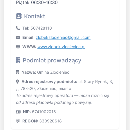
Piątek 06:30-16:30
Kontakt
Tel:
507428110
Email:
zlobekzlocieniec@gmail.com
WWW:
www.zlobek.zlocieniec.pl
Podmiot prowadzący
Nazwa:
Gmina Złocieniec
Adres rejestrowy podmiotu:
ul. Stary Rynek, 3,
, , 78-520, Złocieniec, miasto
To adres rejestrowy operatora — może różnić się
od adresu placówki podanego powyżej.
NIP:
6741002018
REGON:
330920618