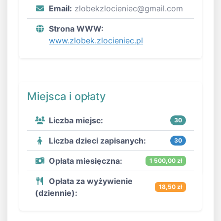
Email:
zlobekzlocieniec@gmail.com
Strona WWW:
www.zlobek.zlocieniec.pl
Miejsca i opłaty
Liczba miejsc:
30
Liczba dzieci zapisanych:
30
Opłata miesięczna:
1 500,00 zł
Opłata za wyżywienie
18,50 zł
(dziennie):