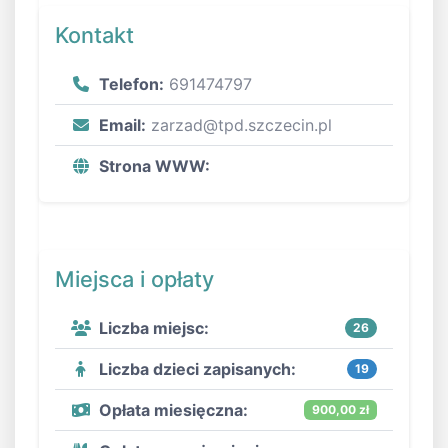
Kontakt
Telefon:
691474797
Email:
zarzad@tpd.szczecin.pl
Strona WWW:
Miejsca i opłaty
Liczba miejsc:
26
Liczba dzieci zapisanych:
19
Opłata miesięczna:
900,00 zł