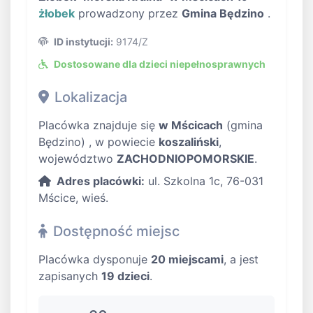
żłobek
prowadzony przez
Gmina Będzino
.
ID instytucji:
9174/Z
Dostosowane dla dzieci niepełnosprawnych
Lokalizacja
Placówka znajduje się
w Mścicach
(gmina
Będzino) , w powiecie
koszaliński
,
województwo
ZACHODNIOPOMORSKIE
.
Adres placówki:
ul. Szkolna 1c, 76-031
Mścice, wieś.
Dostępność miejsc
Placówka dysponuje
20 miejscami
, a jest
zapisanych
19 dzieci
.