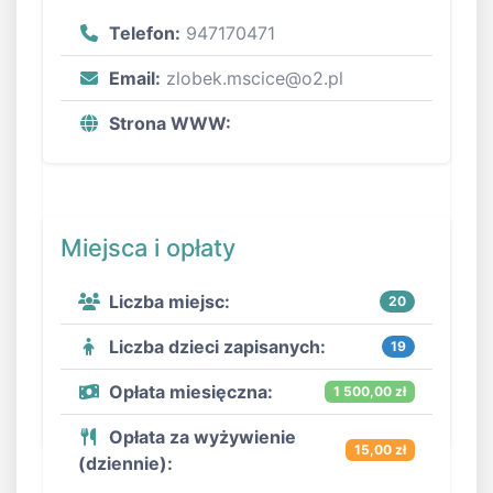
Telefon:
947170471
Email:
zlobek.mscice@o2.pl
Strona WWW:
Miejsca i opłaty
Liczba miejsc:
20
Liczba dzieci zapisanych:
19
Opłata miesięczna:
1 500,00 zł
Opłata za wyżywienie
15,00 zł
(dziennie):