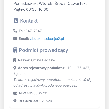
Poniedziałek, Wtorek, Środa, Czwartek,
Piątek 06:30-16:30
Kontakt
Tel:
947170471
Email:
zlobek.mscice@o2.pl
Podmiot prowadzący
Nazwa:
Gmina Będzino
Adres rejestrowy podmiotu:
, 19, , , 76-037,
Będzino
To adres rejestrowy operatora — może różnić się
od adresu placówki podanego powyżej.
NIP:
4990535735
REGON:
330920529