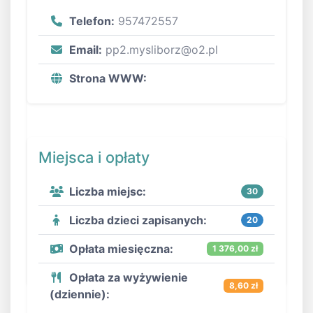
Telefon:
957472557
Email:
pp2.mysliborz@o2.pl
Strona WWW:
Miejsca i opłaty
Liczba miejsc:
30
Liczba dzieci zapisanych:
20
Opłata miesięczna:
1 376,00 zł
Opłata za wyżywienie
8,60 zł
(dziennie):