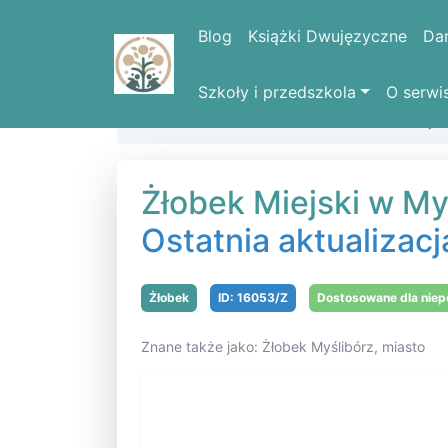
Blog
Książki Dwujęzyczne
Da
Szkoły i przedszkola
O serwi
Strona domowa
Żłobki
Żłobek Miejsk
Żłobek Miejski w My
Ostatnia aktualizacj
Żłobek
ID: 16053/Z
Dostosowane dla nie
Znane także jako: Żłobek Myślibórz, miasto