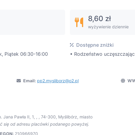
8,60 zł
wyżywienie dziennie
Dostępne zniżki
k, Piątek 06:30-16:00
• Rodzeństwo uczęszczające
Email:
pp2.mysliborz@o2.pl
WW
. Jana Pawła II, 1, , , 74-300, Myślibórz, miasto
ić się od adresu placówki podanego powyżej.
EGON:
210966970