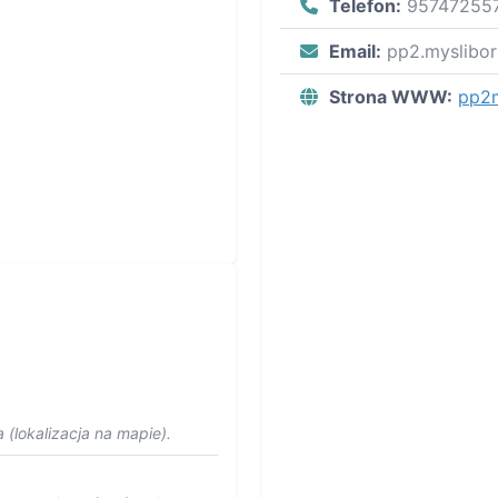
Telefon:
95747255
Email:
pp2.myslibo
Strona WWW:
pp2m
 (lokalizacja na mapie).