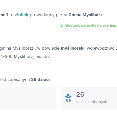
nr 1
to
żłobek
prowadzony przez
Gmina Myślibórz
.
Dostosowane dla dzieci nie
gmina Myślibórz) , w powiecie
myśliborski
, województwo
74-300 Myślibórz, miasto.
 jest zapisanych
26 dzieci
.
26
dzieci zapisanych