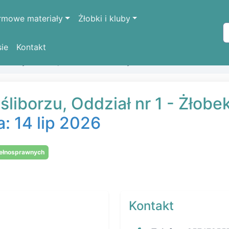
rmowe materiały
Żłobki i kluby
sie
Kontakt
i w Myśliborzu, Oddział nr 1 w Myśliborzu
śliborzu, Oddział nr 1 - Żłobe
a: 14 lip 2026
pełnosprawnych
Kontakt