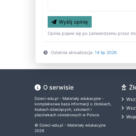
Wyślij opinię
Opinia pojawi się po zatwierdzeniu przez m
Ostatnia aktualizacja:
14 lip 2026
O serwisie
Żł
Dzieci-edu.pl - Materiały edukacyjne -
Wszy
kompleksowa baza informacji o żłobkach,
Wszy
klubach dziecięcych, szkołach i
placówkach oświatowych w Polsce.
Woj
© Dzieci-edu.pl - Materiały edukacyjne
2026