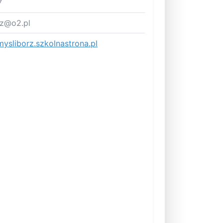
7
rz@o2.pl
ysliborz.szkolnastrona.pl