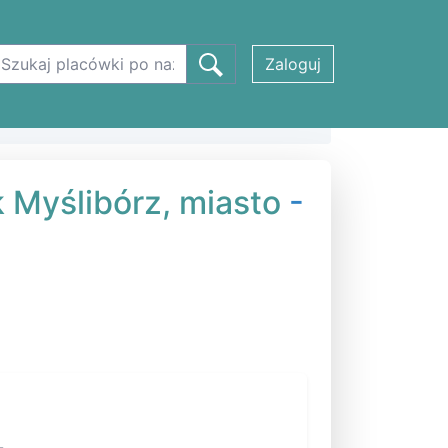
Zaloguj
k Myślibórz, miasto
-