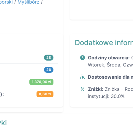
borski
/
Myślibórz
/
Dodatkowe infor
Godziny otwarcia:
28
Wtorek, Środa, Czw
26
Dostosowanie dla 
1 376,00 zł
Zniżki:
Zniżka - Ro
):
8,60 zł
instytucji: 30.0%
ki