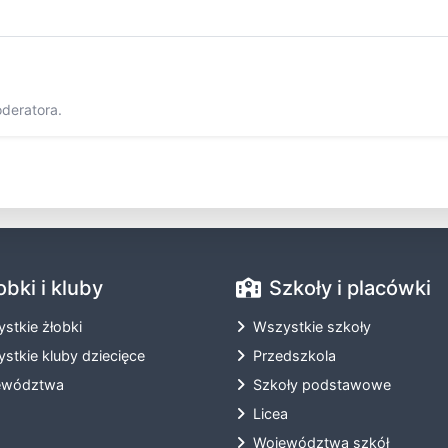
oderatora.
obki i kluby
Szkoły i placówki
stkie żłobki
Wszystkie szkoły
stkie kluby dziecięce
Przedszkola
ewództwa
Szkoły podstawowe
Licea
Województwa szkół