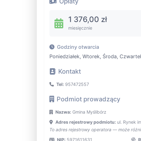
Opłaty
1 376,00 zł
miesięcznie
Godziny otwarcia
Poniedziałek, Wtorek, Środa, Czwarte
Kontakt
Tel:
957472557
Podmiot prowadzący
Nazwa:
Gmina Myślibórz
Adres rejestrowy podmiotu:
ul. Rynek im
To adres rejestrowy operatora — może różn
NIP:
5971611631
R