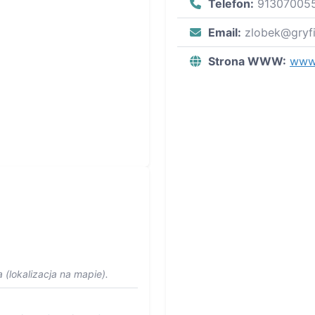
Telefon:
91307005
Email:
zlobek@gryfi
Strona WWW:
www.
 (lokalizacja na mapie).