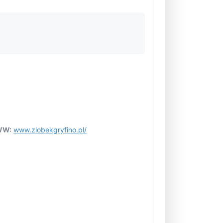
W:
www.zlobekgryfino.pl/