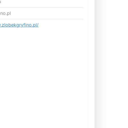
5
no.pl
zlobekgryfino.pl/