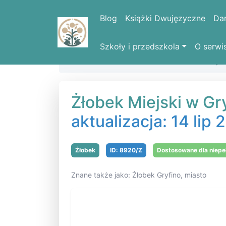
Blog
Książki Dwujęzyczne
Da
Szkoły i przedszkola
O serwi
Strona domowa
Żłobki
Żłobek Miejsk
Żłobek Miejski w Gry
aktualizacja: 14 lip
Żłobek
ID: 8920/Z
Dostosowane dla niep
Znane także jako: Żłobek Gryfino, miasto