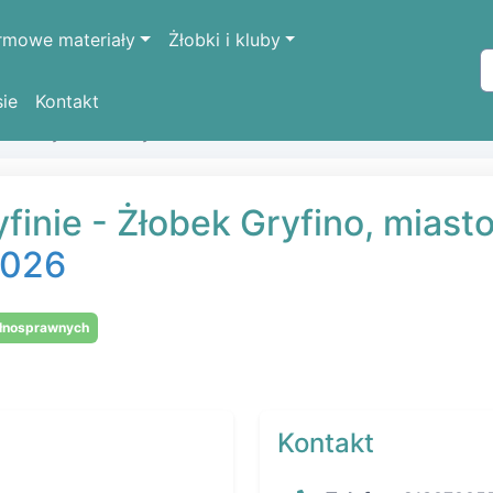
rmowe materiały
Żłobki i kluby
sie
Kontakt
i w Gryfinie w Gryfinie
finie - Żłobek Gryfino, miast
 2026
ełnosprawnych
Kontakt