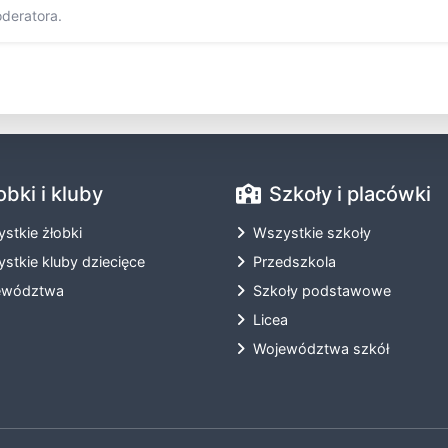
oderatora.
obki i kluby
Szkoły i placówki
stkie żłobki
Wszystkie szkoły
stkie kluby dziecięce
Przedszkola
ewództwa
Szkoły podstawowe
Licea
Województwa szkół