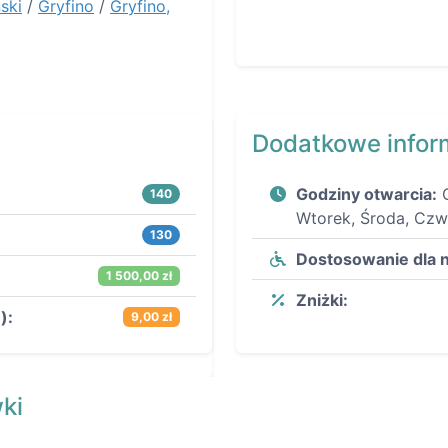
ński
/
Gryfino
/
Gryfino,
Dodatkowe infor
Godziny otwarcia:
140
Wtorek, Środa, Czw
130
Dostosowanie dla 
1 500,00 zł
Zniżki:
):
9,00 zł
ki