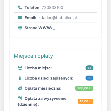
Telefon:
720833100
Email:
e.dadan@bobolice.pl
Strona WWW:
-
Miejsca i opłaty
Liczba miejsc:
44
Liczba dzieci zapisanych:
39
Opłata miesięczna:
300,00 zł
Opłata za wyżywienie
15,00 zł
(dziennie):