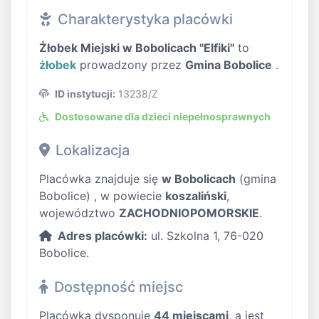
Charakterystyka placówki
Żłobek Miejski w Bobolicach "Elfiki"
to
żłobek
prowadzony przez
Gmina Bobolice
.
ID instytucji:
13238/Z
Dostosowane dla dzieci niepełnosprawnych
Lokalizacja
Placówka znajduje się
w Bobolicach
(gmina
Bobolice) , w powiecie
koszaliński
,
województwo
ZACHODNIOPOMORSKIE
.
Adres placówki:
ul. Szkolna 1, 76-020
Bobolice.
Dostępność miejsc
Placówka dysponuje
44 miejscami
, a jest