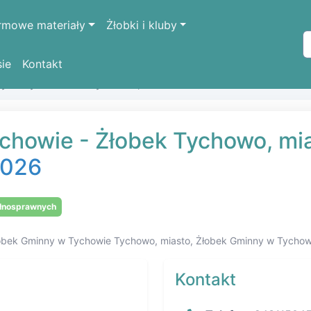
rmowe materiały
Żłobki i kluby
sie
Kontakt
ny w Tychowie w Tychowo, miasto
chowie - Żłobek Tychowo, mi
 2026
ełnosprawnych
łobek Gminny w Tychowie Tychowo, miasto, Żłobek Gminny w Tychow
Kontakt