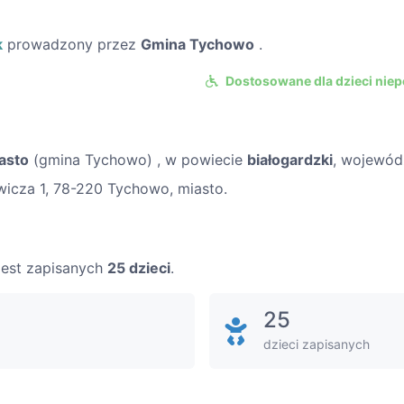
k
prowadzony przez
Gmina Tychowo
.
Dostosowane dla dzieci nie
asto
(gmina Tychowo) , w powiecie
białogardzki
, wojewó
icza 1, 78-220 Tychowo, miasto.
 jest zapisanych
25 dzieci
.
25
dzieci zapisanych