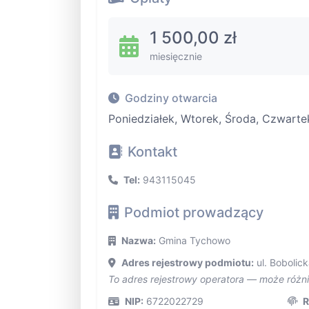
1 500,00 zł
miesięcznie
Godziny otwarcia
Poniedziałek, Wtorek, Środa, Czwarte
Kontakt
Tel:
943115045
Podmiot prowadzący
Nazwa:
Gmina Tychowo
Adres rejestrowy podmiotu:
ul. Bobolick
To adres rejestrowy operatora — może różn
NIP:
6722022729
R