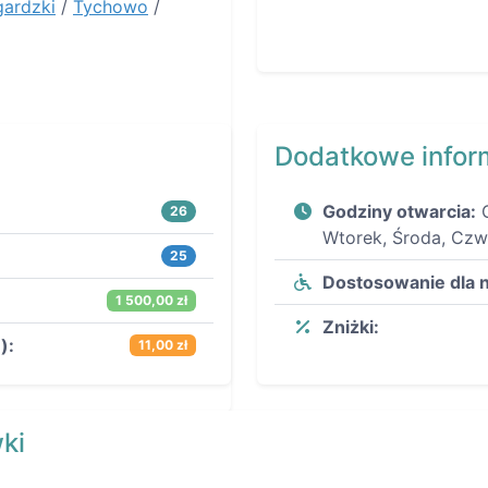
gardzki
/
Tychowo
/
Dodatkowe infor
Godziny otwarcia:
26
Wtorek, Środa, Czw
25
Dostosowanie dla 
1 500,00 zł
Zniżki:
):
11,00 zł
ki