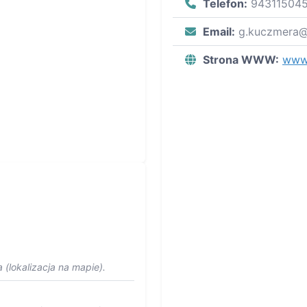
Telefon:
94311504
Email:
g.kuczmera@
Strona WWW:
www.
 (lokalizacja na mapie).