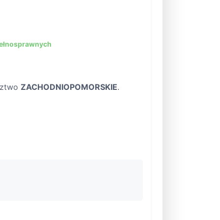
pełnosprawnych
dztwo
ZACHODNIOPOMORSKIE
.