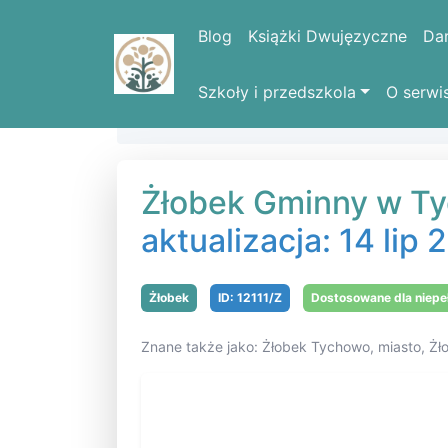
Blog
Książki Dwujęzyczne
Da
Szkoły i przedszkola
O serwi
Strona domowa
Żłobki
Żłobek Gmin
Żłobek Gminny w Ty
aktualizacja: 14 lip
Żłobek
ID: 12111/Z
Dostosowane dla niep
Znane także jako: Żłobek Tychowo, miasto, Ż