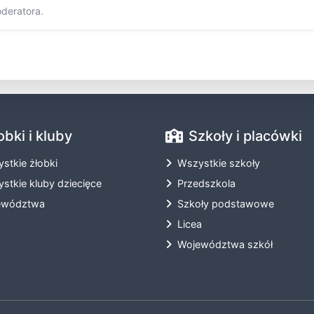
oderatora.
obki i kluby
Szkoły i placówki
stkie żłobki
Wszystkie szkoły
stkie kluby dziecięce
Przedszkola
ewództwa
Szkoły podstawowe
Licea
Województwa szkół