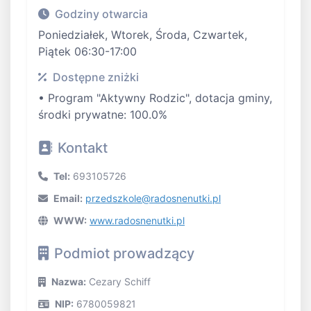
Godziny otwarcia
Poniedziałek, Wtorek, Środa, Czwartek,
Piątek 06:30-17:00
Dostępne zniżki
• Program "Aktywny Rodzic", dotacja gminy,
środki prywatne: 100.0%
Kontakt
Tel:
693105726
Email:
przedszkole@radosnenutki.pl
WWW:
www.radosnenutki.pl
Podmiot prowadzący
Nazwa:
Cezary Schiff
NIP:
6780059821