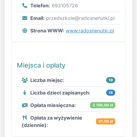
Telefon:
693105726
Email:
przedszkole@radosnenutki.pl
Strona WWW:
www.radosnenutki.pl
Miejsca i opłaty
Liczba miejsc:
19
Liczba dzieci zapisanych:
18
Opłata miesięczna:
2 100,00 zł
Opłata za wyżywienie
21,00 zł
(dziennie):