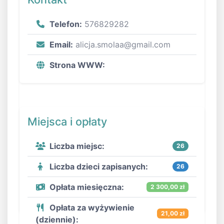
Telefon:
576829282
Email:
alicja.smolaa@gmail.com
Strona WWW:
Miejsca i opłaty
Liczba miejsc:
26
Liczba dzieci zapisanych:
26
Opłata miesięczna:
2 300,00 zł
Opłata za wyżywienie
21,00 zł
(dziennie):