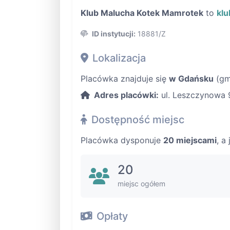
Klub Malucha Kotek Mamrotek
to
klu
ID instytucji:
18881/Z
Lokalizacja
Placówka znajduje się
w Gdańsku
(gm
Adres placówki:
ul. Leszczynowa 
Dostępność miejsc
Placówka dysponuje
20 miejscami
, a
20
miejsc ogółem
Opłaty