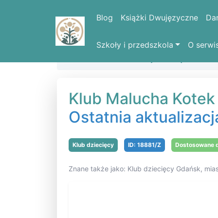
Blog
Książki Dwujęzyczne
Da
Szkoły i przedszkola
O serwi
Strona domowa
Kluby dziecięce
Klu
Klub Malucha Kotek
Ostatnia aktualizacj
Klub dziecięcy
ID: 18881/Z
Dostosowane d
Znane także jako: Klub dziecięcy Gdańsk, mi