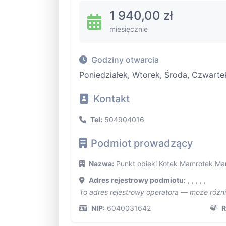
1 940,00 zł
miesięcznie
Godziny otwarcia
Poniedziałek, Wtorek, Środa, Czwartek
Kontakt
Tel:
504904016
Podmiot prowadzący
Nazwa:
Punkt opieki Kotek Mamrotek Ma
Adres rejestrowy podmiotu:
, , , , ,
To adres rejestrowy operatora — może różn
NIP:
6040031642
R