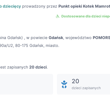
b dziecięcy
prowadzony przez
Punkt opieki Kotek Mamro
Dostosowane dla dzieci nie
ina Gdańsk) , w powiecie
Gdańsk
, województwo
POMORS
90a/U2, 80-175 Gdańsk, miasto.
 jest zapisanych
20 dzieci
.
20
dzieci zapisanych