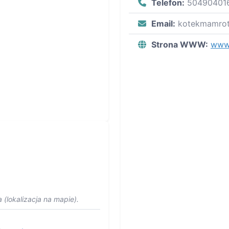
Telefon:
50490401
Email:
kotekmamro
Strona WWW:
www.
 (lokalizacja na mapie).