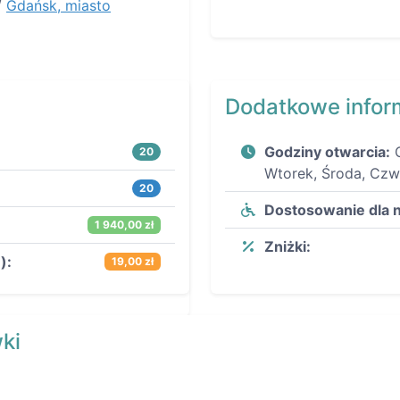
/
Gdańsk, miasto
Dodatkowe infor
Godziny otwarcia:
20
Wtorek, Środa, Czwa
20
Dostosowanie dla 
1 940,00 zł
Zniżki:
):
19,00 zł
ki