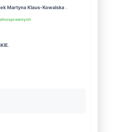
tek Martyna Klaus-Kowalska
.
pełnosprawnych
KIE
.