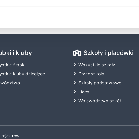
obki i kluby
Szkoły i placówki
stkie żłobki
Wszystkie szkoły
stkie kluby dziecięce
Przedszkola
ewództwa
Szkoły podstawowe
Licea
Województwa szkół
 rejestrów.