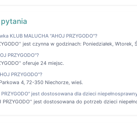
 pytania
acówka KLUB MALUCHA "AHOJ PRZYGODO''?
O'' jest czynna w godzinach: Poniedziałek, Wtorek, Śro
HOJ PRZYGODO''?
ODO'' oferuje 24 miejsc.
AHOJ PRZYGODO''?
 Parkowa 4, 72-350 Niechorze, wieś.
RZYGODO'' jest dostosowana dla dzieci niepełnosprawn
RZYGODO'' jest dostosowana do potrzeb dzieci niepełn