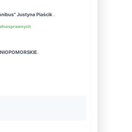
nibus" Justyna Piaścik
.
pełnosprawnych
NIOPOMORSKIE
.