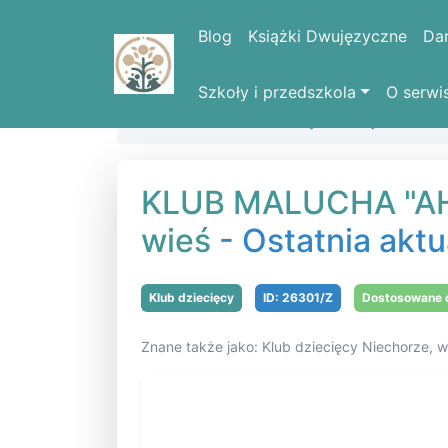
Blog
Książki Dwujęzyczne
Da
Szkoły i przedszkola
O serwi
Strona domowa
Kluby dziecięce
KLU
KLUB MALUCHA "AHO
wieś
- Ostatnia aktu
Klub dziecięcy
ID: 26301/Z
Dostosowane d
Znane także jako: Klub dziecięcy Niechorz