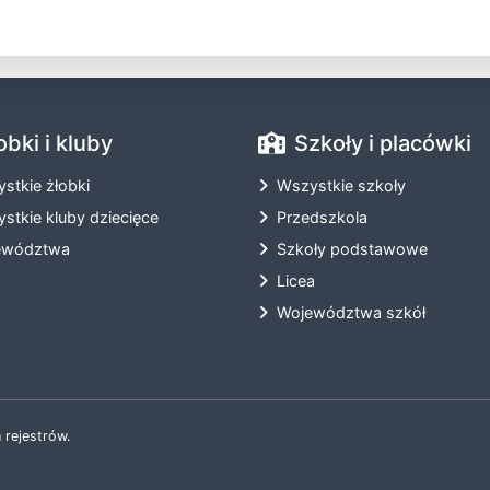
obki i kluby
Szkoły i placówki
stkie żłobki
Wszystkie szkoły
stkie kluby dziecięce
Przedszkola
ewództwa
Szkoły podstawowe
Licea
Województwa szkół
 rejestrów.