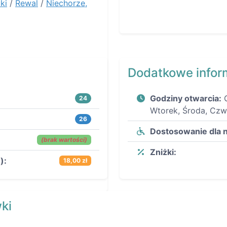
ki
/
Rewal
/
Niechorze,
Dodatkowe infor
Godziny otwarcia:
24
Wtorek, Środa, Czwa
26
Dostosowanie dla 
(brak wartości)
Zniżki:
):
18,00 zł
ki