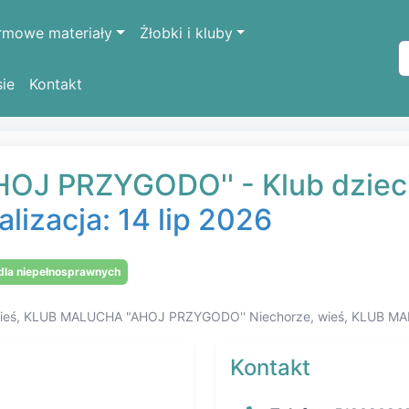
rmowe materiały
Żłobki i kluby
sie
Kontakt
B MALUCHA "AHOJ PRZYGODO'' w Niechorzu
J PRZYGODO'' - Klub dzieci
alizacja: 14 lip 2026
la niepełnosprawnych
e, wieś, KLUB MALUCHA "AHOJ PRZYGODO'' Niechorze, wieś, KLUB 
Kontakt