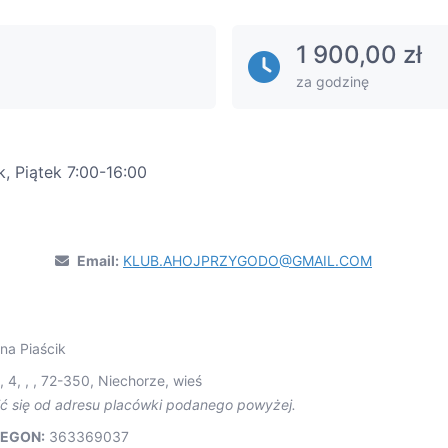
1 900,00 zł
za godzinę
, Piątek 7:00-16:00
Email:
KLUB.AHOJPRZYGODO@GMAIL.COM
na Piaścik
 4, , , 72-350, Niechorze, wieś
ić się od adresu placówki podanego powyżej.
EGON:
363369037