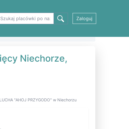
Zaloguj
ęcy Niechorze,
MALUCHA "AHOJ PRZYGODO'' w Niechorzu