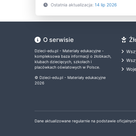
Ostatnia aktualizacja:
14 lip 2026
O serwisie
Żł
Dzieci-edu.pl - Materiały edukacyjne -
Wszy
kompleksowa baza informacji o żłobkach,
Wszy
klubach dziecięcych, szkołach i
placówkach oświatowych w Polsce.
Woj
© Dzieci-edu.pl - Materiały edukacyjne
2026
Dane aktualizowane regularnie na podstawie oficjalnych