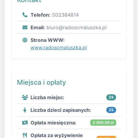
Telefon:
502384814
Email:
biuro@radoscmaluszka.pl
Strona WWW:
www.radoscmaluszka.pl
Miejsca i opłaty
Liczba miejsc:
25
Liczba dzieci zapisanych:
25
Opłata miesięczna:
2 000,00 zł
Opłata za wyżywienie