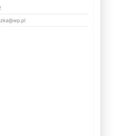
2
szka@wp.pl