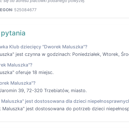
ić się od adresu placówki podanego powyżej.
EGON:
525084677
 pytania
ówka Klub dziecięcy "Dworek Maluszka"?
szka" jest czynna w godzinach: Poniedziałek, Wtorek, Śro
orek Maluszka"?
szka" oferuje 18 miejsc.
worek Maluszka"?
 Jaromin 39, 72-320 Trzebiatów, miasto.
 Maluszka" jest dostosowana dla dzieci niepełnosprawnyc
k Maluszka" jest dostosowana do potrzeb dzieci niepełnos