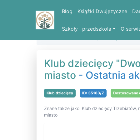
Blog
Książki Dwujęzyczne
Da
Szkoły i przedszkola
O serwi
Strona domowa
Kluby dziecięce
Klu
Klub dziecięcy "Dwo
miasto
- Ostatnia ak
Klub dziecięcy
ID: 35183/Z
Dostosowane d
Znane także jako: Klub dziecięcy Trzebiatów,
miasto