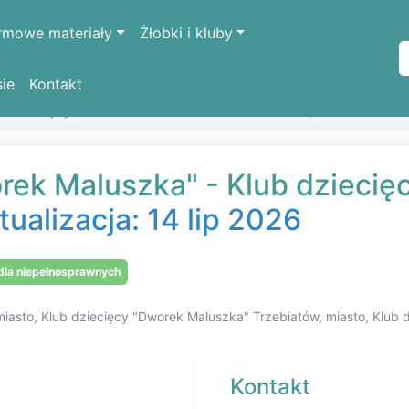
rmowe materiały
Żłobki i kluby
sie
Kontakt
b dziecięcy "Dworek Maluszka" w Trzebiatów, miasto
rek Maluszka" - Klub dziecię
tualizacja: 14 lip 2026
la niepełnosprawnych
 miasto, Klub dziecięcy "Dworek Maluszka" Trzebiatów, miasto, Klub
Kontakt