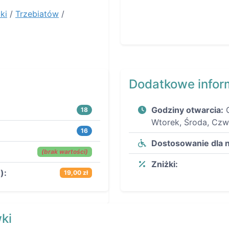
ki
/
Trzebiatów
/
Dodatkowe infor
Godziny otwarcia:
18
Wtorek, Środa, Czw
16
Dostosowanie dla 
(brak wartości)
Zniżki:
):
19,00 zł
ki