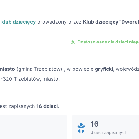
o
klub dziecięcy
prowadzony przez
Klub dziecięcy "Dworek
Dostosowane dla dzieci nie
miasto
(gmina Trzebiatów) , w powiecie
gryficki
, wojewód
2-320 Trzebiatów, miasto.
 jest zapisanych
16 dzieci
.
16
dzieci zapisanych