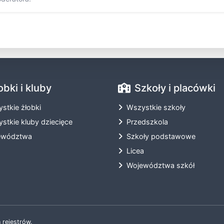
obki i kluby
Szkoły i placówki
stkie żłobki
Wszystkie szkoły
stkie kluby dziecięce
Przedszkola
ewództwa
Szkoły podstawowe
Licea
Województwa szkół
 rejestrów.