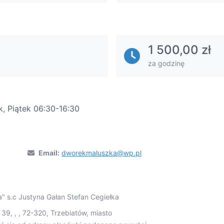
1 500,00 zł
za godzinę
k, Piątek 06:30-16:30
Email:
dworekmaluszka@wp.pl
" s.c Justyna Gałan Stefan Cegiełka
 39, , , 72-320, Trzebiatów, miasto