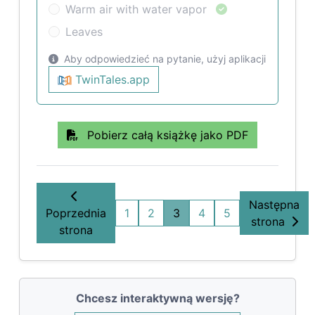
Warm air with water vapor
Leaves
Aby odpowiedzieć na pytanie, użyj aplikacji
TwinTales.app
Pobierz całą książkę jako PDF
Następna
Poprzednia
1
2
3
4
5
strona
strona
Chcesz interaktywną wersję?