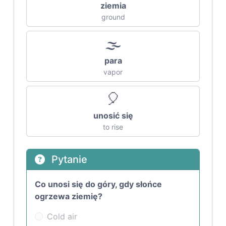
ziemia
ground
🌫️
para
vapor
🎈
unosić się
to rise
Pytanie
Co unosi się do góry, gdy słońce
ogrzewa ziemię?
Cold air