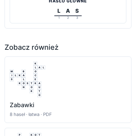
HASŁO GŁÓWNE
L
A
S
1
2
3
Zobacz również
K
L
A
L
M
B
O
I
Ł
K
A
C
Ś
L
E
K
O
S
T
K
A
N
O
U
R
T
O
Zabawki
8 haseł · łatwa · PDF
P
K
O
T