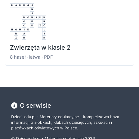
P
A
P
U
G
A
N
A
B
O
R
S
U
K
O
E
R
C
K
Ż
Ó
H
O
M
I
K
L
R
A
I
Z
N
K
Zwierzęta w klasie 2
8 haseł · łatwa · PDF
O serwisie
Dzieci-edu.pl - Materiały edukacyjne - kompleksowa baza
informacji o żłobkach, klubach dziecięcych, szkołach i
placówkach oświatowych w Polsce.
© Dzieci-edu.pl - Materiały edukacyjne 2026