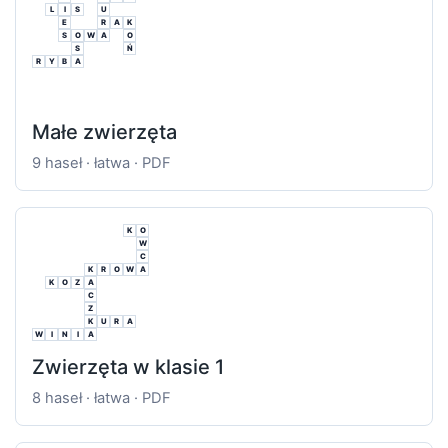
L
I
S
U
E
R
A
K
S
O
W
A
O
S
Ń
R
Y
B
A
Małe zwierzęta
9 haseł · łatwa · PDF
K
O
W
C
K
R
O
W
A
K
O
Z
A
C
Z
K
U
R
A
W
I
N
I
A
Zwierzęta w klasie 1
8 haseł · łatwa · PDF