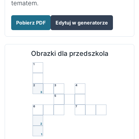
tematem.
Pobierz PDF
Edytuj w generatorze
Obrazki dla przedszkola
1
2
3
4
3
5
6
7
2
1