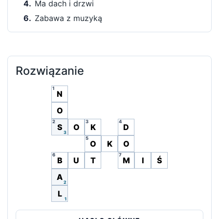
4.
Ma dach i drzwi
6.
Zabawa z muzyką
Rozwiązanie
1
N
O
2
3
4
S
O
K
D
3
5
O
K
O
6
7
B
U
T
M
I
Ś
A
2
L
1