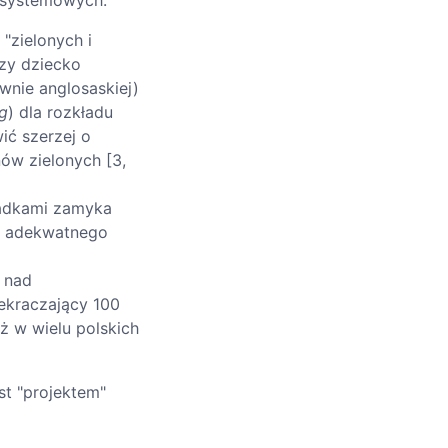
w systemowych:
"zielonych i
czy dziecko
ównie anglosaskiej)
ng
) dla rozkładu
ić szerzej o
nów zielonych [3,
padkami zamyka
a adekwatnego
 nad
ekraczający 100
ż w wielu polskich
st "projektem"