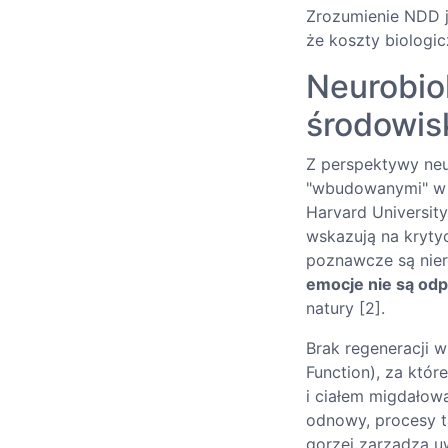
Zrozumienie NDD j
że koszty biologi
Neurobio
środowis
Z perspektywy neu
"wbudowanymi" w 
Harvard University
wskazują na kryty
poznawcze są nier
emocje nie są od
natury [2].
Brak regeneracji 
Function), za któ
i ciałem migdałow
odnowy, procesy t
gorzej zarządza u