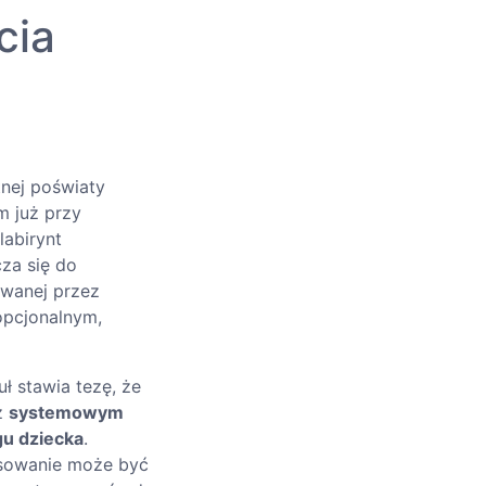
cia
tnej poświaty
m już przy
labirynt
cza się do
owanej przez
 opcjonalnym,
ł stawia tezę, że
cz
systemowym
gu dziecka
.
pasowanie może być