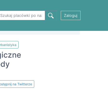
Zaloguj
rbanistyka
giczne
ody
stępnij na Twitterze