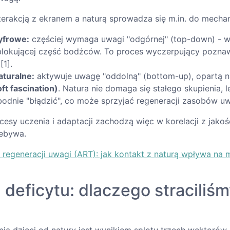
terakcją z ekranem a naturą sprowadza się m.in. do mech
yfrowe:
częściej wymaga uwagi "odgórnej" (top-down) - 
 blokującej część bodźców. To proces wyczerpujący pozn
[1].
turalne:
aktywuje uwagę "oddolną" (bottom-up), opartą n
oft fascination)
. Natura nie domaga się stałego skupienia, 
dnie "błądzić", co może sprzyjać regeneracji zasobów uwa
esy uczenia i adaptacji zachodzą więc w korelacji z jakoś
zebywa.
 regeneracji uwagi (ART): jak kontakt z naturą wpływa na 
deficytu: dlaczego straciliś