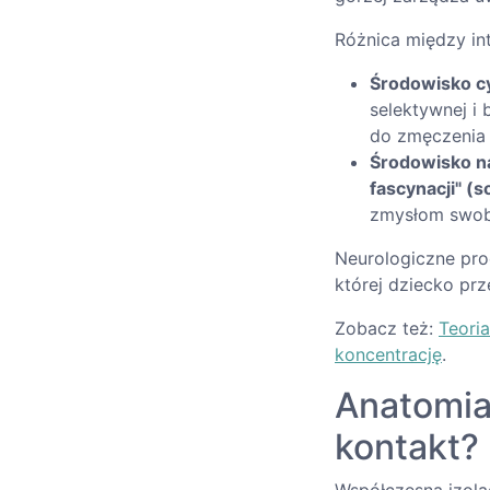
Różnica między in
Środowisko c
selektywnej i
do zmęczenia 
Środowisko na
fascynacji" (s
zmysłom swobo
Neurologiczne proc
której dziecko pr
Zobacz też:
Teoria
koncentrację
.
Anatomia 
kontakt?