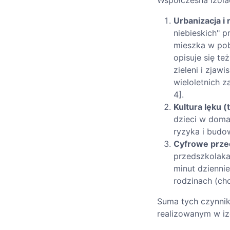
Współczesna izola
Urbanizacja i
niebieskich" 
mieszka w pobl
opisuje się te
zieleni i zjaw
wieloletnich 
4].
Kultura lęku (
dzieci w doma
ryzyka i budow
Cyfrowe prze
przedszkolaka
minut dziennie
rodzinach (cho
Suma tych czynnik
realizowanym w iz