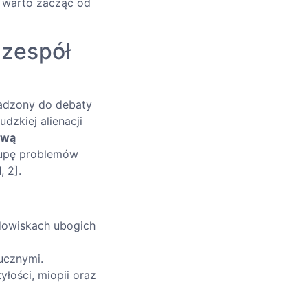
, warto zacząć od
 zespół
wadzony do debaty
dzkiej alienacji
ową
rupę problemów
 2].
dowiskach ubogich
ucznymi.
ości, miopii oraz