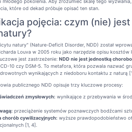
ii młodego pokolenia. Aby zrozumieć skalę tego wyzwania
ęcia, które od dekad próbuje opisać ten stan.
kacja pojęcia: czym (nie) jest
natury?
ficytu natury" (Nature-Deficit Disorder, NDD) został wpro
icharda Louva w 2005 roku jako narzędzie opisu kosztów lu
luczowe jest zastrzeżenie:
NDD nie jest jednostką chorob
 ICD-10 czy DSM-5. To metafora, która pozwala nazwać g
drowotnych wynikających z niedoboru kontaktu z naturą [1,
owia publicznego NDD opisuje trzy kluczowe procesy:
oświadczeń zmysłowych:
wynikające z przebywania w śro
uwagą:
przeciążenie systemów poznawczych bodźcami szt
 chorób cywilizacyjnych:
wyższe prawdopodobieństwo otył
jonalnych [1, 4].