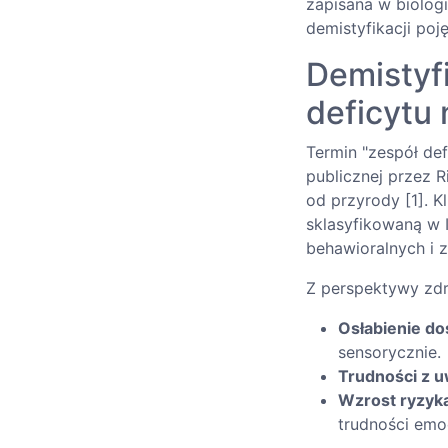
zapisana w biolog
demistyfikacji poj
Demistyfi
deficytu 
Termin "zespół de
publicznej przez R
od przyrody [1]. K
sklasyfikowaną w
behawioralnych i z
Z perspektywy zdr
Osłabienie d
sensorycznie.
Trudności z 
Wzrost ryzyka
trudności emoc