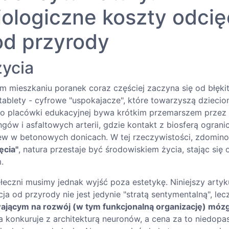
ologiczne koszty odcię
od przyrody
życia
 mieszkaniu poranek coraz częściej zaczyna się od błęki
tablety - cyfrowe "uspokajacze", które towarzyszą dziecio
do placówki edukacyjnej bywa krótkim przemarszem przez 
ów i asfaltowych arterii, gdzie kontakt z biosferą ograni
ew w betonowych donicach. W tej rzeczywistości, zdomin
ęcia"
, natura przestaje być środowiskiem życia, stając się
.
łeczni musimy jednak wyjść poza estetykę. Niniejszy artyku
ja od przyrody nie jest jedynie "stratą sentymentalną", le
ającym na rozwój (w tym funkcjonalną organizację) móz
ta konkuruje z architekturą neuronów, a cena za to niedo