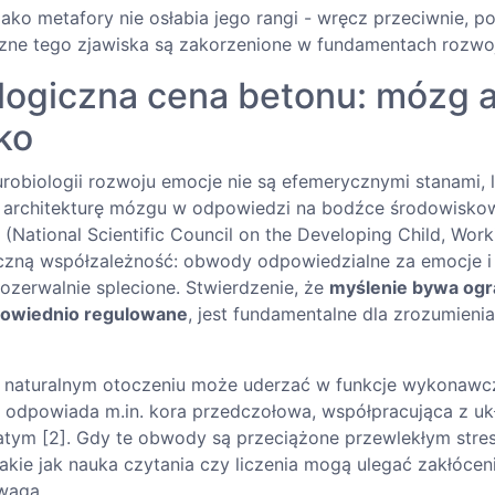
ako metafory nie osłabia jego rangi - wręcz przeciwnie, p
czne tego zjawiska są zakorzenione w fundamentach rozwo
logiczna cena betonu: mózg 
ko
robiologii rozwoju emocje nie są efemerycznymi stanami, 
architekturę mózgu w odpowiedzi na bodźce środowiskowe
 (National Scientific Council on the Developing Child, Wor
czną współzależność: obwody odpowiedzialne za emocje i 
ozerwalnie splecione. Stwierdzenie, że
myślenie bywa ogr
powiednio regulowane
, jest fundamentalne dla zrozumieni
w naturalnym otoczeniu może uderzać w funkcje wykonawc
re odpowiada m.in. kora przedczołowa, współpracująca z u
atym [2]. Gdy te obwody są przeciążone przewlekłym stre
akie jak nauka czytania czy liczenia mogą ulegać zakłóce
wagą.