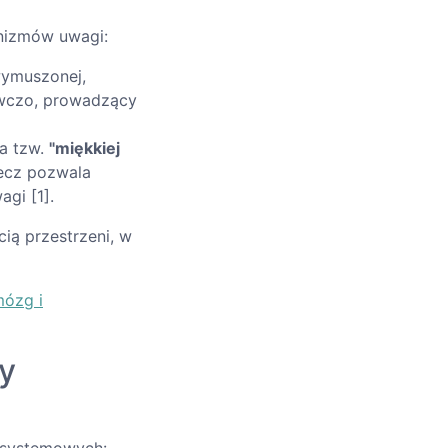
anizmów uwagi:
wymuszonej,
awczo, prowadzący
a tzw.
"miękkiej
lecz pozwala
gi [1].
cią przestrzeni, w
mózg i
my