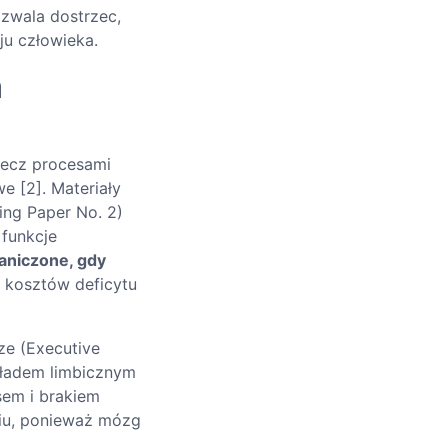
ozwala dostrzec,
ju człowieka.
a
lecz procesami
 [2]. Materiały
king Paper No. 2)
funkcje
aniczone, gdy
a kosztów deficytu
ze (Executive
kładem limbicznym
sem i brakiem
niu, ponieważ mózg