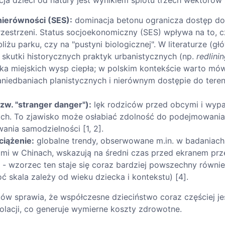
cja dzieci od natury jest wynikiem splotu trzech wektoró
 nierówności (SES):
dominacja betonu ogranicza dostęp do 
przestrzeni. Status socjoekonomiczny (SES) wpływa na to, 
iżu parku, czy na "pustyni biologicznej". W literaturze (gł
ż skutki historycznych praktyk urbanistycznych (np.
redlini
iska miejskich wysp ciepła; w polskim kontekście warto mów
zaniedbaniach planistycznych i nierównym dostępie do tere
tzw. "stranger danger"):
lęk rodziców przed obcymi i wy
ch. To zjawisko może osłabiać zdolność do podejmowani
ania samodzielności [1, 2].
ciążenie:
globalne trendy, obserwowane m.in. w badaniach
mi w Chinach, wskazują na średni czas przed ekranem prz
 - wzorzec ten staje się coraz bardziej powszechny równie
ć skala zależy od wieku dziecka i kontekstu) [4].
ów sprawia, że współczesne dzieciństwo coraz częściej je
olacji, co generuje wymierne koszty zdrowotne.