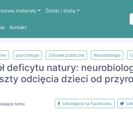
rmowe materiały
Żłobki i kluby
sie
Kontakt
stwo
psychologia
Zdrowie publiczne
Neurobiologia
U
ł deficytu natury: neurobiolo
szty odcięcia dzieci od przyr
Udostępnij na Facebooku
Udo
iesiące temu