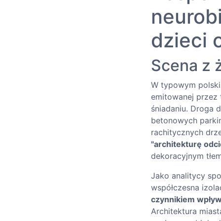
neurobi
dzieci 
Scena z 
W typowym polskim
emitowanej przez 
śniadaniu. Droga 
betonowych parking
rachitycznych drz
"architekturę odci
dekoracyjnym tłem
Jako analitycy spo
współczesna izolac
czynnikiem wpływ
Architektura mias