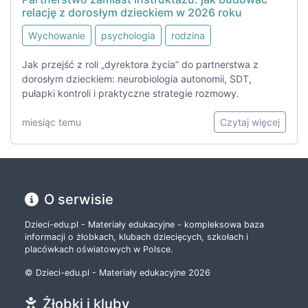
relację z dorosłym dzieckiem w 2026 roku
Wychowanie
psychologia
rodzina
Jak przejść z roli „dyrektora życia” do partnerstwa z
dorosłym dzieckiem: neurobiologia autonomii, SDT,
pułapki kontroli i praktyczne strategie rozmowy.
miesiąc temu
Czytaj więcej
O serwisie
Dzieci-edu.pl - Materiały edukacyjne - kompleksowa baza
informacji o żłobkach, klubach dziecięcych, szkołach i
placówkach oświatowych w Polsce.
© Dzieci-edu.pl - Materiały edukacyjne 2026
Żłobki i kluby