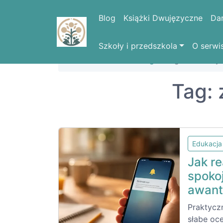
Blog
Książki Dwujęzyczne
Da
Szkoły i przedszkola
O serwi
Strona domowa
Blog
Tag: złe oceny
Tag: 
Edukacja
Jak r
spokoj
awant
Praktycz
słabe oc