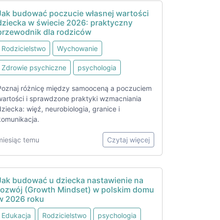
Jak budować poczucie własnej wartości
dziecka w świecie 2026: praktyczny
przewodnik dla rodziców
Rodzicielstwo
Wychowanie
Zdrowie psychiczne
psychologia
Poznaj różnicę między samooceną a poczuciem
wartości i sprawdzone praktyki wzmacniania
dziecka: więź, neurobiologia, granice i
komunikacja.
miesiąc temu
Czytaj więcej
Jak budować u dziecka nastawienie na
rozwój (Growth Mindset) w polskim domu
w 2026 roku
Edukacja
Rodzicielstwo
psychologia