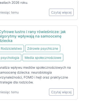
realiach 2026 roku.
miesiąc temu
Czytaj więcej
Cyfrowe lustro i rany rówieśnicze: jak
algorytmy wpływają na samoocenę
dziecka
Rodzicielstwo
Zdrowie psychiczne
psychologia
Media społecznościowe
Analiza wpływu mediów społecznościowych na
samoocenę dziecka: neurobiologia
przynależności, FOMO i hejt oraz praktyczne
strategie dla rodziców.
miesiąc temu
Czytaj więcej