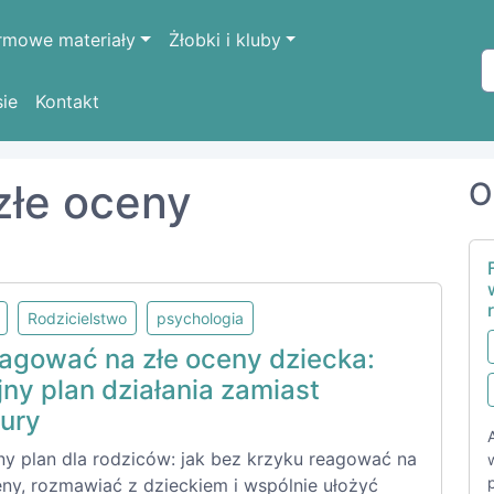
rmowe materiały
Żłobki i kluby
sie
Kontakt
złe oceny
O
Rodzicielstwo
psychologia
eagować na złe oceny dziecka:
ny plan działania zamiast
ury
ny plan dla rodziców: jak bez krzyku reagować na
eny, rozmawiać z dzieckiem i wspólnie ułożyć