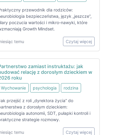
Praktyczny przewodnik dla rodziców:
neurobiologia bezpieczeństwa, język „jeszcze”,
filary poczucia wartości i mikro-nawyki, które
wzmacniają Growth Mindset.
miesiąc temu
Czytaj więcej
Partnerstwo zamiast instruktażu: jak
budować relację z dorosłym dzieckiem w
2026 roku
Wychowanie
psychologia
rodzina
Jak przejść z roli „dyrektora życia” do
partnerstwa z dorosłym dzieckiem:
neurobiologia autonomii, SDT, pułapki kontroli i
praktyczne strategie rozmowy.
miesiąc temu
Czytaj więcej