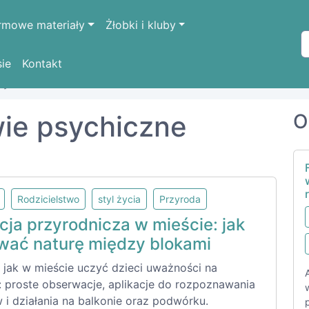
rmowe materiały
Żłobki i kluby
sie
Kontakt
sychiczne
wie psychiczne
O
Rodzicielstwo
styl życia
Przyroda
cja przyrodnicza w mieście: jak
wać naturę między blokami
 jak w mieście uczyć dzieci uważności na
: proste obserwacje, aplikacje do rozpoznawania
 i działania na balkonie oraz podwórku.