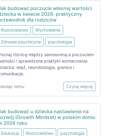
Jak budować poczucie własnej wartości
dziecka w świecie 2026: praktyczny
przewodnik dla rodziców
Rodzicielstwo
Wychowanie
Zdrowie psychiczne
psychologia
Poznaj różnicę między samooceną a poczuciem
wartości i sprawdzone praktyki wzmacniania
dziecka: więź, neurobiologia, granice i
komunikacja.
miesiąc temu
Czytaj więcej
Jak budować u dziecka nastawienie na
rozwój (Growth Mindset) w polskim domu
w 2026 roku
Edukacja
Rodzicielstwo
psychologia