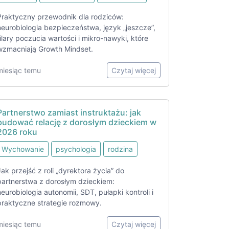
Praktyczny przewodnik dla rodziców:
neurobiologia bezpieczeństwa, język „jeszcze”,
filary poczucia wartości i mikro-nawyki, które
wzmacniają Growth Mindset.
miesiąc temu
Czytaj więcej
Partnerstwo zamiast instruktażu: jak
budować relację z dorosłym dzieckiem w
2026 roku
Wychowanie
psychologia
rodzina
Jak przejść z roli „dyrektora życia” do
partnerstwa z dorosłym dzieckiem:
neurobiologia autonomii, SDT, pułapki kontroli i
praktyczne strategie rozmowy.
miesiąc temu
Czytaj więcej