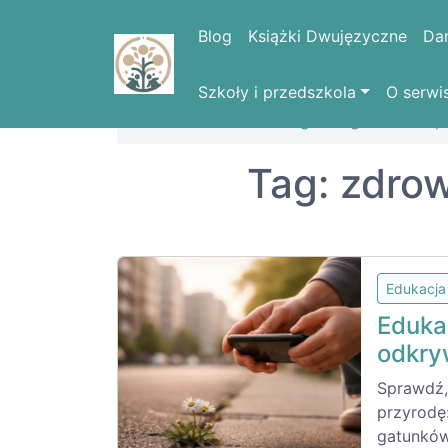
Blog
Książki Dwujęzyczne
Da
Szkoły i przedszkola
O serwi
Strona domowa
Blog
Tag: zdrowie p
Tag: zdro
Edukacja
Eduka
odkry
Sprawdź,
przyrodę
gatunków