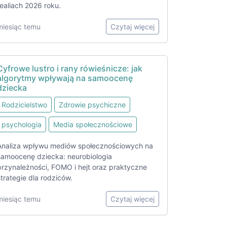
realiach 2026 roku.
miesiąc temu
Czytaj więcej
Cyfrowe lustro i rany rówieśnicze: jak
algorytmy wpływają na samoocenę
dziecka
Rodzicielstwo
Zdrowie psychiczne
psychologia
Media społecznościowe
Analiza wpływu mediów społecznościowych na
samoocenę dziecka: neurobiologia
przynależności, FOMO i hejt oraz praktyczne
strategie dla rodziców.
miesiąc temu
Czytaj więcej