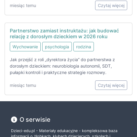
miesiąc temu
Czytaj więcej
Partnerstwo zamiast instruktażu: jak budować
relację z dorosłym dzieckiem w 2026 roku
Wychowanie
psychologia
rodzina
Jak przejść z roli „dyrektora życia” do partnerstwa z
dorosłym dzieckiem: neurobiologia autonomii, SDT,
pułapki kontroli i praktyczne strategie rozmowy.
miesiąc temu
Czytaj więcej
O serwisie
Dzieci-edu.pl - Materiały edukacyjne - kompleksowa baza
informacji o żłobkach, klubach dziecięcych, szkołach i