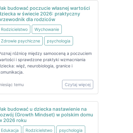
Jak budować poczucie własnej wartości
dziecka w świecie 2026: praktyczny
przewodnik dla rodziców
Rodzicielstwo
Wychowanie
Zdrowie psychiczne
psychologia
Poznaj różnicę między samooceną a poczuciem
wartości i sprawdzone praktyki wzmacniania
dziecka: więź, neurobiologia, granice i
komunikacja.
miesiąc temu
Czytaj więcej
Jak budować u dziecka nastawienie na
rozwój (Growth Mindset) w polskim domu
w 2026 roku
Edukacja
Rodzicielstwo
psychologia