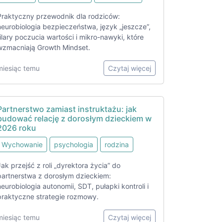
Praktyczny przewodnik dla rodziców:
neurobiologia bezpieczeństwa, język „jeszcze”,
filary poczucia wartości i mikro-nawyki, które
wzmacniają Growth Mindset.
miesiąc temu
Czytaj więcej
Partnerstwo zamiast instruktażu: jak
budować relację z dorosłym dzieckiem w
2026 roku
Wychowanie
psychologia
rodzina
Jak przejść z roli „dyrektora życia” do
partnerstwa z dorosłym dzieckiem:
neurobiologia autonomii, SDT, pułapki kontroli i
praktyczne strategie rozmowy.
miesiąc temu
Czytaj więcej