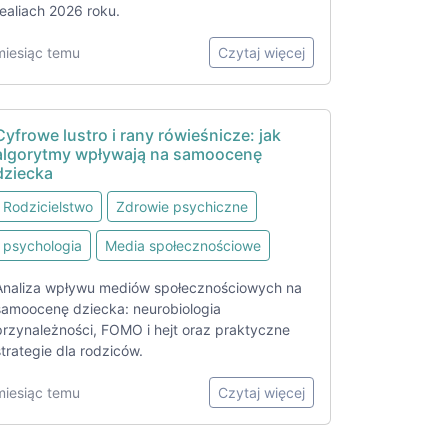
realiach 2026 roku.
miesiąc temu
Czytaj więcej
Cyfrowe lustro i rany rówieśnicze: jak
algorytmy wpływają na samoocenę
dziecka
Rodzicielstwo
Zdrowie psychiczne
psychologia
Media społecznościowe
Analiza wpływu mediów społecznościowych na
samoocenę dziecka: neurobiologia
przynależności, FOMO i hejt oraz praktyczne
strategie dla rodziców.
miesiąc temu
Czytaj więcej