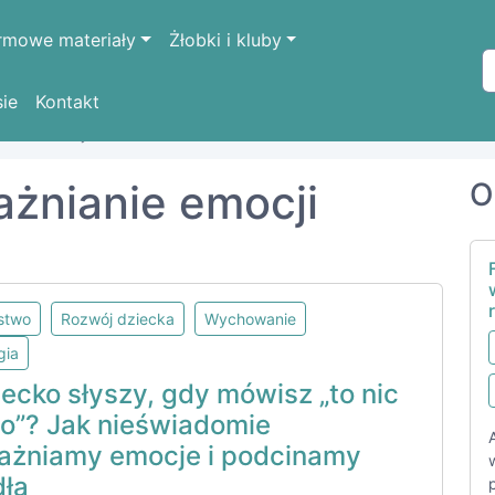
rmowe materiały
Żłobki i kluby
sie
Kontakt
anie emocji
ażnianie emocji
O
lstwo
Rozwój dziecka
Wychowanie
gia
ecko słyszy, gdy mówisz „to nic
go”? Jak nieświadomie
ażniamy emocje i podcinamy
dła