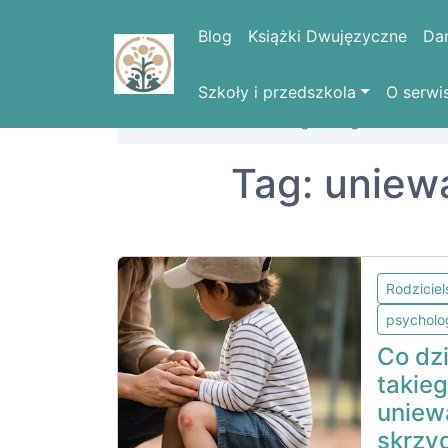
Blog
Książki Dwujęzyczne
Da
Szkoły i przedszkola
O serwi
Strona domowa
Blog
Tag: unieważni
Tag: uniew
Rodzicie
psycholo
Co dzi
takie
uniew
skrzy