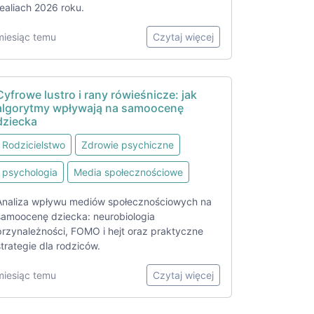
realiach 2026 roku.
miesiąc temu
Czytaj więcej
Cyfrowe lustro i rany rówieśnicze: jak
algorytmy wpływają na samoocenę
dziecka
Rodzicielstwo
Zdrowie psychiczne
psychologia
Media społecznościowe
Analiza wpływu mediów społecznościowych na
samoocenę dziecka: neurobiologia
przynależności, FOMO i hejt oraz praktyczne
strategie dla rodziców.
miesiąc temu
Czytaj więcej