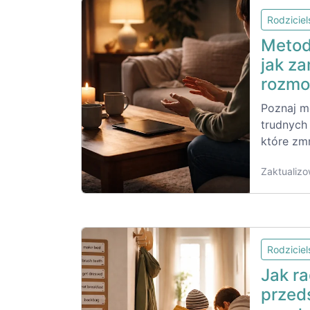
Rodzicie
Metoda
jak za
rozmo
Poznaj m
trudnych
które zmn
Zaktualizo
Rodzicie
Jak r
przed