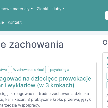
rmowe materiały
Żłobki i kluby
sie
Kontakt
chowania
ne zachowania
O
lstwo
Wychowanie dzieci
psychologia
eagować na dziecięce prowokacje
ar i wykładów (w 3 krokach)
się, jak reagować na trudne zachowania dziecka
u, kar i kazań. 3 praktyczne kroki: przerwa, język
 narzędzia współpracy.