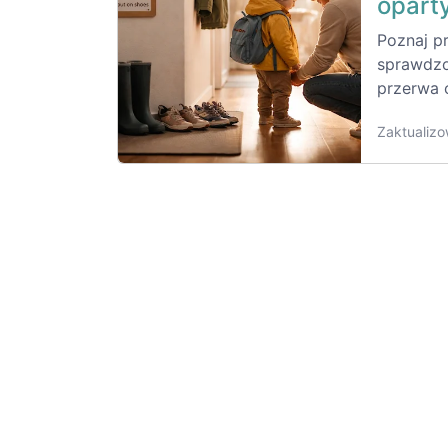
opart
Poznaj p
sprawdzo
przerwa 
Zaktualizo