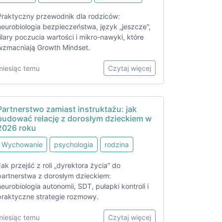
Praktyczny przewodnik dla rodziców:
neurobiologia bezpieczeństwa, język „jeszcze”,
filary poczucia wartości i mikro-nawyki, które
wzmacniają Growth Mindset.
miesiąc temu
Czytaj więcej
Partnerstwo zamiast instruktażu: jak
budować relację z dorosłym dzieckiem w
2026 roku
Wychowanie
psychologia
rodzina
Jak przejść z roli „dyrektora życia” do
partnerstwa z dorosłym dzieckiem:
neurobiologia autonomii, SDT, pułapki kontroli i
praktyczne strategie rozmowy.
miesiąc temu
Czytaj więcej