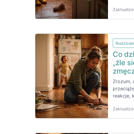
Zaktualizo
Rodzicie
Co dz
„źle s
zmęcz
Zrozum, 
przeciąż
reakcje, 
Zaktualizo