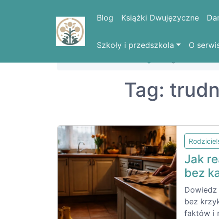
Blog
Książki Dwujęzyczne
Da
Szkoły i przedszkola
O serwi
Strona domowa
Blog
Tag: trudne za
Tag: trud
Rodzicie
Jak r
bez k
Dowiedz 
bez krzyk
faktów i