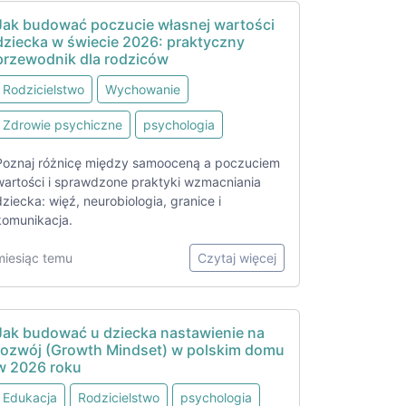
Jak budować poczucie własnej wartości
dziecka w świecie 2026: praktyczny
przewodnik dla rodziców
Rodzicielstwo
Wychowanie
Zdrowie psychiczne
psychologia
Poznaj różnicę między samooceną a poczuciem
wartości i sprawdzone praktyki wzmacniania
dziecka: więź, neurobiologia, granice i
komunikacja.
miesiąc temu
Czytaj więcej
Jak budować u dziecka nastawienie na
rozwój (Growth Mindset) w polskim domu
w 2026 roku
Edukacja
Rodzicielstwo
psychologia