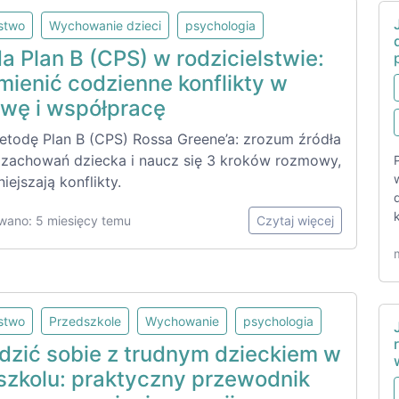
lstwo
Wychowanie dzieci
psychologia
 Plan B (CPS) w rodzicielstwie:
mienić codzienne konflikty w
wę i współpracę
etodę Plan B (CPS) Rossa Greene’a: zrozum źródła
 zachowań dziecka i naucz się 3 kroków rozmowy,
iejszają konflikty.
wano: 5 miesięcy temu
Czytaj więcej
lstwo
Przedszkole
Wychowanie
psychologia
adzić sobie z trudnym dzieckiem w
szkolu: praktyczny przewodnik