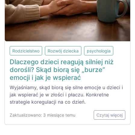
Rodzicielstwo
Rozwój dziecka
psychologia
Dlaczego dzieci reagują silniej niż
dorośli? Skąd biorą się „burze”
emocji i jak je wspierać
Wyjaśniamy, skąd biorą się silne emocje u dzieci i
jak wspierać je w złości i płaczu. Konkretne
strategie koregulacji na co dzień.
Zaktualizowano: 3 miesiące temu
Czytaj więcej