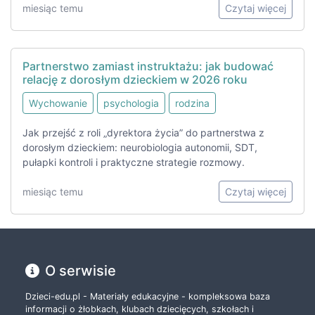
miesiąc temu
Czytaj więcej
Partnerstwo zamiast instruktażu: jak budować
relację z dorosłym dzieckiem w 2026 roku
Wychowanie
psychologia
rodzina
Jak przejść z roli „dyrektora życia” do partnerstwa z
dorosłym dzieckiem: neurobiologia autonomii, SDT,
pułapki kontroli i praktyczne strategie rozmowy.
miesiąc temu
Czytaj więcej
O serwisie
Dzieci-edu.pl - Materiały edukacyjne - kompleksowa baza
informacji o żłobkach, klubach dziecięcych, szkołach i