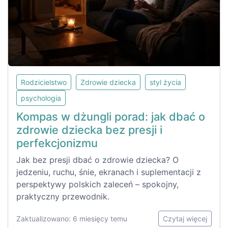
Rodzicielstwo
Zdrowie dziecka
styl życia
psychologia
Kompas w dżungli porad: jak dbać o
zdrowie dziecka bez presji i
perfekcjonizmu
Jak bez presji dbać o zdrowie dziecka? O
jedzeniu, ruchu, śnie, ekranach i suplementacji z
perspektywy polskich zaleceń – spokojny,
praktyczny przewodnik.
Zaktualizowano: 6 miesięcy temu
Czytaj więcej