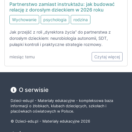
Partnerstwo zamiast instruktażu: jak budować
relację z dorosłym dzieckiem w 2026 roku
Wychowanie
psychologia
rodzina
Jak przejść z roli „dyrektora życia” do partnerstwa z
dorosłym dzieckiem: neurobiologia autonomii, SDT,
pułapki kontroli i praktyczne strategie rozmowy.
miesiąc temu
Czytaj więcej
O serwisie
Dzieci-edu.pl - Materiały edukacyjne - kompleksowa baza
informacji o żłobkach, klubach dziecięcych, szkołach i
placówkach oświatowych w Polsce.
© Dzieci-edu.pl - Materiały edukacyjne 2026