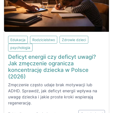
Edukacja
Rodzicielstwo
Zdrowie dzieci
psychologia
Deficyt energii czy deficyt uwagi?
Jak zmęczenie ogranicza
koncentrację dziecka w Polsce
(2026)
Zmęczenie często udaje brak motywacji lub
ADHD. Sprawdź, jak deficyt energii wpływa na
uwagę dziecka i jakie proste kroki wspierają
regenerację.