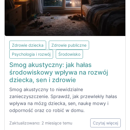
Zdrowie dziecka
Zdrowie publiczne
Psychologia i rozwój
Środowisko
Smog akustyczny: jak hałas
środowiskowy wpływa na rozwój
dziecka, sen i zdrowie
Smog akustyczny to niewidzialne
zanieczyszczenie. Sprawdź, jak przewlekły hałas
wpływa na mózg dziecka, sen, naukę mowy i
odporność oraz co robić w domu.
Zaktualizowano: 2 miesiące temu
Czytaj więcej