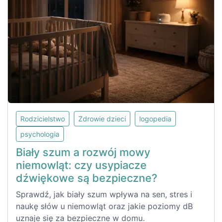
Rodzicielstwo
Zdrowie dzieci
logopedia
psychologia
Biały szum a rozwój mowy
niemowląt: czy usypiacze
dźwiękowe są bezpieczne?
Sprawdź, jak biały szum wpływa na sen, stres i
naukę słów u niemowląt oraz jakie poziomy dB
uznaje się za bezpieczne w domu.