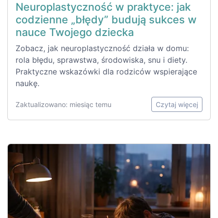
Neuroplastyczność w praktyce: jak
codzienne „błędy” budują sukces w
nauce Twojego dziecka
Zobacz, jak neuroplastyczność działa w domu:
rola błędu, sprawstwa, środowiska, snu i diety.
Praktyczne wskazówki dla rodziców wspierające
naukę.
Zaktualizowano: miesiąc temu
Czytaj więcej