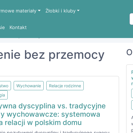
rmowe materiały
Żłobki i kluby
sie
Kontakt
enie bez przemocy
enie bez przemocy
O
lstwo
Wychowanie
Relacje rodzinne
gia
ywna dyscyplina vs. tradycyjne
y wychowawcze: systemowa
a relacji w polskim domu
ie pozytywnej dyscypliny i tradycyjnego rygoru: