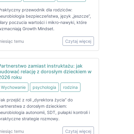
Praktyczny przewodnik dla rodziców:
neurobiologia bezpieczeństwa, język „jeszcze”,
filary poczucia wartości i mikro-nawyki, które
wzmacniają Growth Mindset.
miesiąc temu
Czytaj więcej
Partnerstwo zamiast instruktażu: jak
budować relację z dorosłym dzieckiem w
2026 roku
Wychowanie
psychologia
rodzina
Jak przejść z roli „dyrektora życia” do
partnerstwa z dorosłym dzieckiem:
neurobiologia autonomii, SDT, pułapki kontroli i
praktyczne strategie rozmowy.
miesiąc temu
Czytaj więcej