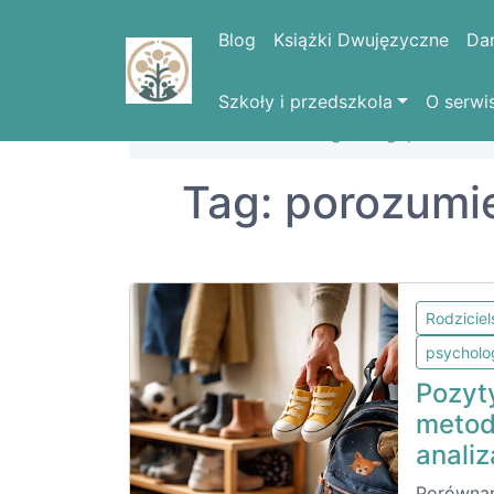
Blog
Książki Dwujęzyczne
Da
Szkoły i przedszkola
O serwi
Strona domowa
Blog
Tag: porozumi
Tag: porozumi
Rodzicie
psycholo
Pozyt
metod
analiz
Porównan