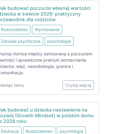
Jak budować poczucie własnej wartości
dziecka w świecie 2026: praktyczny
przewodnik dla rodziców
Rodzicielstwo
Wychowanie
Zdrowie psychiczne
psychologia
Poznaj różnicę między samooceną a poczuciem
wartości i sprawdzone praktyki wzmacniania
dziecka: więź, neurobiologia, granice i
komunikacja.
miesiąc temu
Czytaj więcej
Jak budować u dziecka nastawienie na
rozwój (Growth Mindset) w polskim domu
w 2026 roku
Edukacja
Rodzicielstwo
psychologia