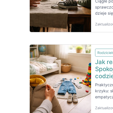
Ciągłe po
sprawczo
dzieje si
Zaktualizo
Rodzicie
Jak r
Spoko
codzi
Praktycz
krzyku: s
empatycz
Zaktualizo