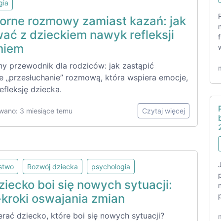
gia
orne rozmowy zamiast kazań: jak
ać z dzieckiem nawyk refleksji
niem
ny przewodnik dla rodziców: jak zastąpić
e „przesłuchanie” rozmową, która wspiera emocje,
refleksję dziecka.
wano: 3 miesiące temu
Czytaj więcej
lstwo
Rozwój dziecka
psychologia
iecko boi się nowych sytuacji:
-kroki oswajania zmian
rać dziecko, które boi się nowych sytuacji?