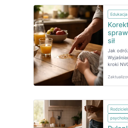
Edukacja
Korek
spraw
sił
Jak odróż
Wyjaśnia
kroki NV
Zaktualizo
Rodzicie
psycholo