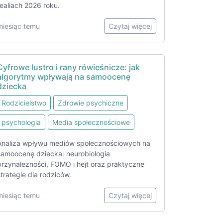
realiach 2026 roku.
miesiąc temu
Czytaj więcej
Cyfrowe lustro i rany rówieśnicze: jak
algorytmy wpływają na samoocenę
dziecka
Rodzicielstwo
Zdrowie psychiczne
psychologia
Media społecznościowe
Analiza wpływu mediów społecznościowych na
samoocenę dziecka: neurobiologia
przynależności, FOMO i hejt oraz praktyczne
strategie dla rodziców.
miesiąc temu
Czytaj więcej