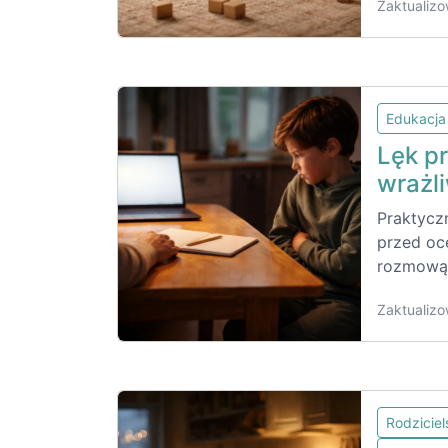
Zaktualizo
Edukacja
Lęk p
wrażl
Praktycz
przed oc
rozmową,
Zaktualizo
Rodzicie