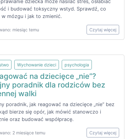
prawianie dziecka może nasilać stres, osłabiać
ść i budować toksyczny wstyd. Sprawdź, co
ę w mózgu i jak to zmienić.
wano: miesiąc temu
Czytaj więcej
lstwo
Wychowanie dzieci
psychologia
eagować na dziecięce „nie”?
jny poradnik dla rodziców bez
ennej walki
ny poradnik, jak reagować na dziecięce „nie” bez
kąd bierze się opór, jak mówić stanowczo i
nie oraz budować współpracę.
wano: 2 miesiące temu
Czytaj więcej