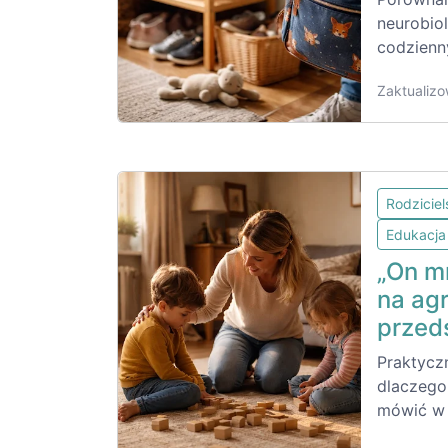
neurobiol
codzienn
Zaktualizo
Rodzicie
Edukacja
„On m
na ag
przed
Praktycz
dlaczego 
mówić w k