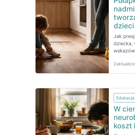
Pułapk
nadmi
tworz
dzieci
Jak pres
dziecka,
wskazówk
Zaktualizo
Edukacja
W cien
neuro
koszt 