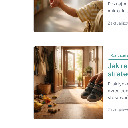
Poznaj m
mikro-kr
Zaktualizo
Rodzicie
Jak r
strate
Praktycz
dziecięce
stosować
Zaktualizo