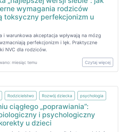
a „najlepszej wersji siebie”: jak
erne wymagania rodziców
ą toksyczny perfekcjonizm u
ja i warunkowa akceptacja wpływają na mózg
 wzmacniają perfekcjonizm i lęk. Praktyczne
i NVC dla rodziców.
wano: miesiąc temu
Czytaj więcej
Rodzicielstwo
Rozwój dziecka
psychologia
iu ciągłego „poprawiania”:
biologiczny i psychologiczny
korekty u dzieci