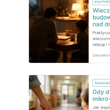
psycholo
Wiecz
budow
nad d
Praktycz
wieczorn
relację i 
Zaktualizo
Rodzicie
Gdy dz
mikro
Jak wspie