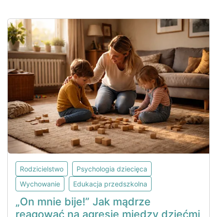
Rodzicielstwo
Psychologia dziecięca
Wychowanie
Edukacja przedszkolna
„On mnie bije!” Jak mądrze
reagować na agresję między dziećmi