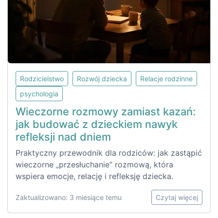
Rodzicielstwo
Rozwój dziecka
Relacje rodzinne
psychologia
Wieczorne rozmowy zamiast kazań:
jak budować z dzieckiem nawyk
refleksji nad dniem
Praktyczny przewodnik dla rodziców: jak zastąpić
wieczorne „przesłuchanie” rozmową, która
wspiera emocje, relację i refleksję dziecka.
Zaktualizowano: 3 miesiące temu
Czytaj więcej