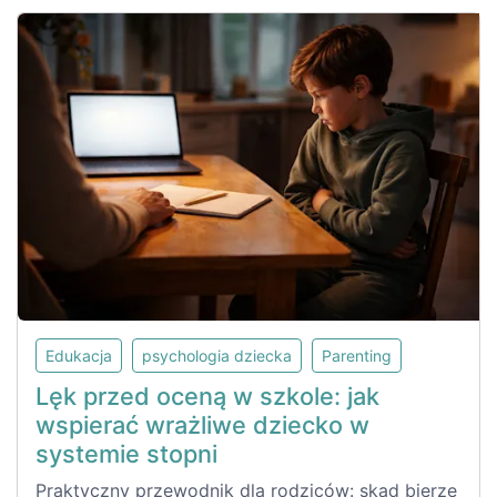
Edukacja
psychologia dziecka
Parenting
Lęk przed oceną w szkole: jak
wspierać wrażliwe dziecko w
systemie stopni
Praktyczny przewodnik dla rodziców: skąd bierze