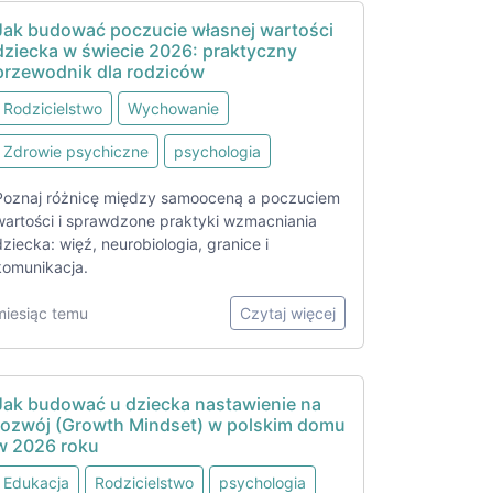
Jak budować poczucie własnej wartości
dziecka w świecie 2026: praktyczny
przewodnik dla rodziców
Rodzicielstwo
Wychowanie
Zdrowie psychiczne
psychologia
Poznaj różnicę między samooceną a poczuciem
wartości i sprawdzone praktyki wzmacniania
dziecka: więź, neurobiologia, granice i
komunikacja.
miesiąc temu
Czytaj więcej
Jak budować u dziecka nastawienie na
rozwój (Growth Mindset) w polskim domu
w 2026 roku
Edukacja
Rodzicielstwo
psychologia