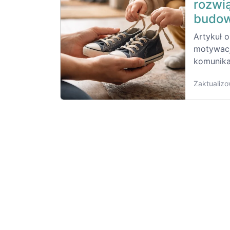
rozwi
budow
Artykuł 
motywacj
komunika
Zaktualizo