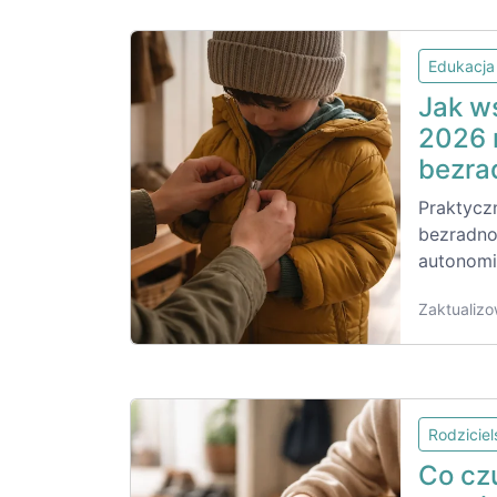
Edukacja
Jak w
2026 
bezra
Praktycz
bezradnoś
autonomię
Zaktualizo
Rodzicie
Co cz