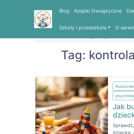
Blog
Książki Dwujęzyczne
Da
Szkoły i przedszkola
O serwi
Strona domowa
Blog
Tag: kontrola 
Tag: kontrol
Rodzicie
psycholo
Jak bu
dziec
Sprawdź,
dziecka: 