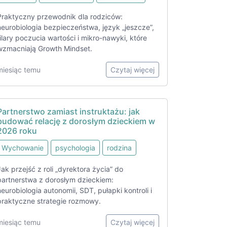
Praktyczny przewodnik dla rodziców:
neurobiologia bezpieczeństwa, język „jeszcze”,
filary poczucia wartości i mikro-nawyki, które
wzmacniają Growth Mindset.
miesiąc temu
Czytaj więcej
Partnerstwo zamiast instruktażu: jak
budować relację z dorosłym dzieckiem w
2026 roku
Wychowanie
psychologia
rodzina
Jak przejść z roli „dyrektora życia” do
partnerstwa z dorosłym dzieckiem:
neurobiologia autonomii, SDT, pułapki kontroli i
praktyczne strategie rozmowy.
miesiąc temu
Czytaj więcej