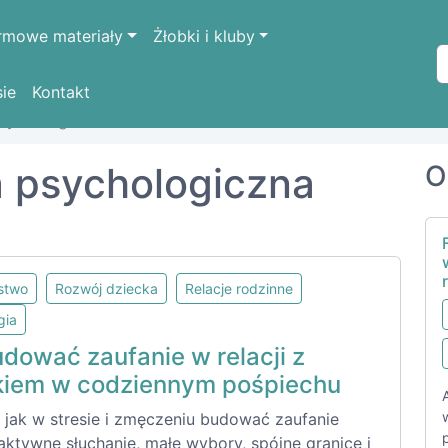
rmowe materiały
Żłobki i kluby
sie
Kontakt
psychologiczna
a psychologiczna
O
lstwo
Rozwój dziecka
Relacje rodzinne
gia
dować zaufanie w relacji z
kiem w codziennym pośpiechu
 jak w stresie i zmęczeniu budować zaufanie
aktywne słuchanie, małe wybory, spójne granice i