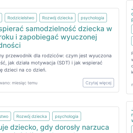
Rodzicielstwo
Rozwój dziecka
psychologia
spierać samodzielność dziecka w
roku i zapobiegać wyuczonej
dności
ny przewodnik dla rodziców: czym jest wyuczona
ć, jak działa motywacja (SDT) i jak wspierać
 dzieci na co dzień.
wano: miesiąc temu
Czytaj więcej
lstwo
Rozwój dziecka
psychologia
uje dziecko, gdy dorosły narzuca