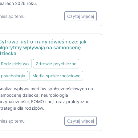
realiach 2026 roku.
miesiąc temu
Czytaj więcej
Cyfrowe lustro i rany rówieśnicze: jak
algorytmy wpływają na samoocenę
dziecka
Rodzicielstwo
Zdrowie psychiczne
psychologia
Media społecznościowe
Analiza wpływu mediów społecznościowych na
samoocenę dziecka: neurobiologia
przynależności, FOMO i hejt oraz praktyczne
strategie dla rodziców.
miesiąc temu
Czytaj więcej