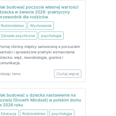
Jak budować poczucie własnej wartości
dziecka w świecie 2026: praktyczny
przewodnik dla rodziców
Rodzicielstwo
Wychowanie
Zdrowie psychiczne
psychologia
Poznaj różnicę między samooceną a poczuciem
wartości i sprawdzone praktyki wzmacniania
dziecka: więź, neurobiologia, granice i
komunikacja.
miesiąc temu
Czytaj więcej
Jak budować u dziecka nastawienie na
rozwój (Growth Mindset) w polskim domu
w 2026 roku
Edukacja
Rodzicielstwo
psychologia