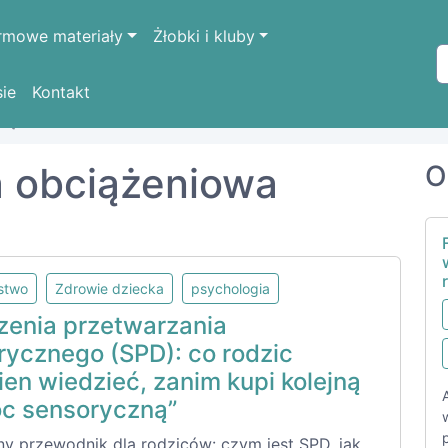
rmowe materiały
Żłobki i kluby
sie
Kontakt
ciążeniowa
a obciążeniowa
O
lstwo
Zdrowie dziecka
psychologia
zenia przetwarzania
rycznego (SPD): co rodzic
en wiedzieć, zanim kupi kolejną
c sensoryczną”
ny przewodnik dla rodziców: czym jest SPD, jak