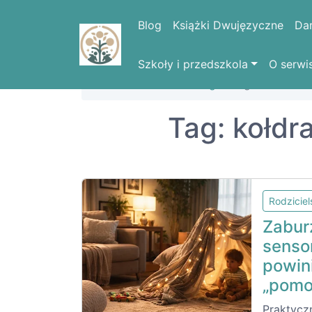
Blog
Książki Dwujęzyczne
Da
Szkoły i przedszkola
O serwi
Strona domowa
Blog
Tag: kołdra ob
Tag: kołdr
Rodzicie
Zabur
senso
powini
„pomo
Praktycz