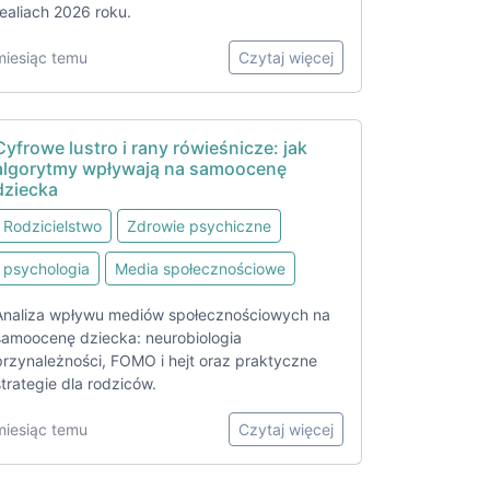
realiach 2026 roku.
miesiąc temu
Czytaj więcej
Cyfrowe lustro i rany rówieśnicze: jak
algorytmy wpływają na samoocenę
dziecka
Rodzicielstwo
Zdrowie psychiczne
psychologia
Media społecznościowe
Analiza wpływu mediów społecznościowych na
samoocenę dziecka: neurobiologia
przynależności, FOMO i hejt oraz praktyczne
strategie dla rodziców.
miesiąc temu
Czytaj więcej