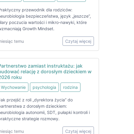
Praktyczny przewodnik dla rodziców:
neurobiologia bezpieczeństwa, język „jeszcze”,
filary poczucia wartości i mikro-nawyki, które
wzmacniają Growth Mindset.
miesiąc temu
Czytaj więcej
Partnerstwo zamiast instruktażu: jak
budować relację z dorosłym dzieckiem w
2026 roku
Wychowanie
psychologia
rodzina
Jak przejść z roli „dyrektora życia” do
partnerstwa z dorosłym dzieckiem:
neurobiologia autonomii, SDT, pułapki kontroli i
praktyczne strategie rozmowy.
miesiąc temu
Czytaj więcej