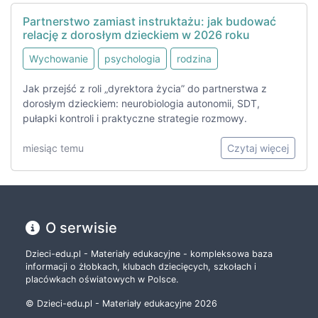
Partnerstwo zamiast instruktażu: jak budować
relację z dorosłym dzieckiem w 2026 roku
Wychowanie
psychologia
rodzina
Jak przejść z roli „dyrektora życia” do partnerstwa z
dorosłym dzieckiem: neurobiologia autonomii, SDT,
pułapki kontroli i praktyczne strategie rozmowy.
miesiąc temu
Czytaj więcej
O serwisie
Dzieci-edu.pl - Materiały edukacyjne - kompleksowa baza
informacji o żłobkach, klubach dziecięcych, szkołach i
placówkach oświatowych w Polsce.
© Dzieci-edu.pl - Materiały edukacyjne 2026