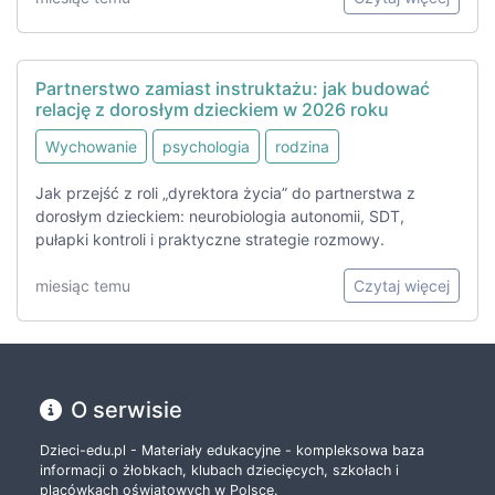
Partnerstwo zamiast instruktażu: jak budować
relację z dorosłym dzieckiem w 2026 roku
Wychowanie
psychologia
rodzina
Jak przejść z roli „dyrektora życia” do partnerstwa z
dorosłym dzieckiem: neurobiologia autonomii, SDT,
pułapki kontroli i praktyczne strategie rozmowy.
miesiąc temu
Czytaj więcej
O serwisie
Dzieci-edu.pl - Materiały edukacyjne - kompleksowa baza
informacji o żłobkach, klubach dziecięcych, szkołach i
placówkach oświatowych w Polsce.